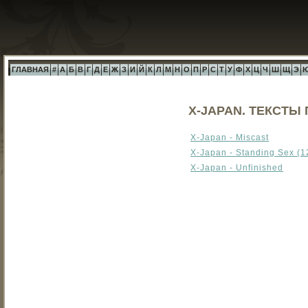
ГЛАВНАЯ
#
А
Б
В
Г
Д
Е
Ж
З
И
Й
К
Л
М
Н
О
П
Р
С
Т
У
Ф
Х
Ц
Ч
Ш
Щ
Э
X-JAPAN. ТЕКСТЫ 
X-Japan - Miscast
X-Japan - Standing Sex (1
X-Japan - Unfinished