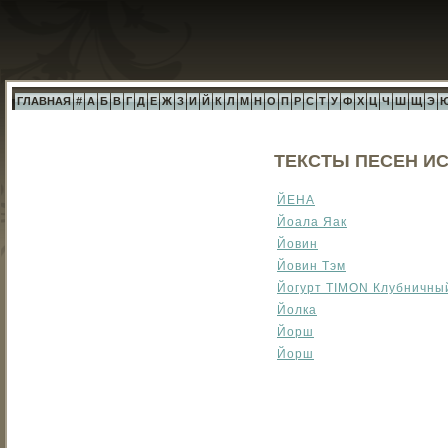
ГЛАВНАЯ
#
А
Б
В
Г
Д
Е
Ж
З
И
Й
К
Л
М
Н
О
П
Р
С
Т
У
Ф
Х
Ц
Ч
Ш
Щ
Э
ТЕКСТЫ ПЕСЕН ИС
ЙЕНА
Йоала Яак
Йовин
Йовин Тэм
Йогурт TIMON Клубничный
Йолка
Йорш
Йорш