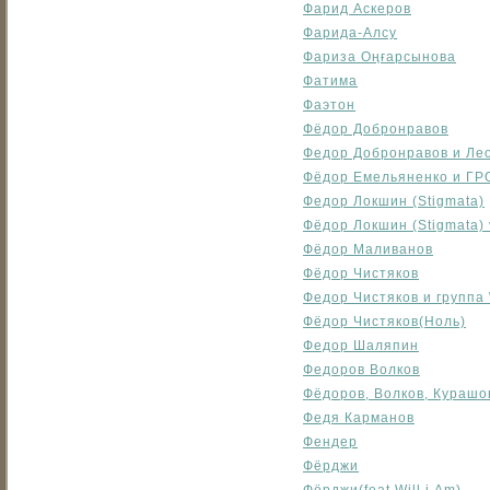
Фарид Аскеров
Фарида-Алсу
Фариза Оңғарсынова
Фатима
Фаэтон
Фёдор Добронравов
Федор Добронравов и Ле
Фёдор Емельяненко и ГРО
Федор Локшин (Stigmata)
Фёдор Локшин (Stigmata) 
Фёдор Маливанов
Фёдор Чистяков
Федор Чистяков и группа 
Фёдор Чистяков(Ноль)
Федор Шаляпин
Федоров Волков
Фёдоров, Волков, Курашо
Федя Карманов
Фендер
Фёрджи