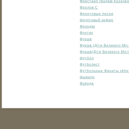
Фристайл [Вадим Казачен
Фролов С
Фронтовые песни
фруктовый кефир
ФрэндЫ
Фунтик
Фураж
Фураж (Діти Великого Міс
Фураж(Діти Великого Міст
футбол
Футболист
Футбольные Фанаты vkhp
фывапр
Фьёрди