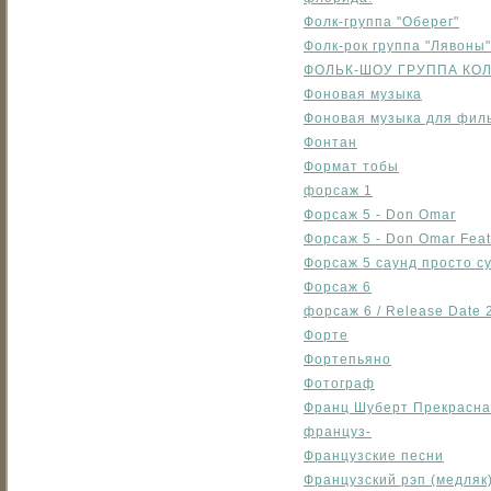
Фолк-группа "Оберег"
Фолк-рок группа "Лявоны"
ФОЛЬК-ШОУ ГРУППА КОЛЕ
Фоновая музыка
Фоновая музыка для фил
Фонтан
Формат тобы
форсаж 1
Форсаж 5 - Don Omar
Форсаж 5 - Don Omar Feat
Форсаж 5 саунд просто с
Форсаж 6
форсаж 6 / Release Date 
Форте
Фортепьяно
Фотограф
Франц Шуберт Прекрасна
француз-
Французские песни
Французский рэп (медляк