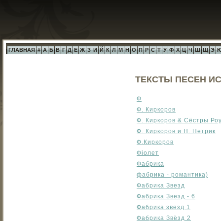
ГЛАВНАЯ
#
А
Б
В
Г
Д
Е
Ж
З
И
Й
К
Л
М
Н
О
П
Р
С
Т
У
Ф
Х
Ц
Ч
Ш
Щ
Э
ТЕКСТЫ ПЕСЕН ИС
Ф
Ф. Киркоров
Ф. Киркоров & Сёстры Ро
Ф. Киркоров и Н. Петрик
Ф.Киркоров
Фіолет
Фабрика
фабрика - романтика)
Фабрика Звезд
Фабрика Звезд - 6
Фабрика звезд 1
Фабрика Звёзд 2