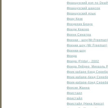
Французский рэп по Death
Французский шансон
Французский язык
Фрау Крэк
Фредерик Браун
Фреди Крюгер
Френк Синатра
Френки - шоу(Mr.Freemаn
Френки шоу (Mr Freeman)
Френки-шоу
Фрида
Фрида (Frida) - 2002
Фрида Ляйдер, Михаэль 
Фрик кабаре бэнд Сереб
Фрик-кабаре-бенд Сереб
Фрик-кабаре-бэнд Сереб
Фриске Жанна
Фристаил
фристайл
Фристайл (Нина Кирсо)