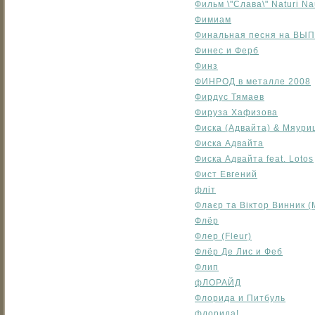
Фильм \"Слава\" Naturi N
Фимиам
Финальная песня на ВЫ
Финес и Ферб
Финз
ФИНРОД в металле 2008
Фирдус Тямаев
Фируза Хафизова
Фиска (Адвайта) & Мяури
Фиска Адвайта
Фиска Адвайта feat. Lotos
Фист Евгений
фліт
Флаєр та Віктор Винник (
Флёр
Флер (Fleur)
Флёр Де Лис и Феб
Флип
фЛОРАЙД
Флорида и Питбуль
флорида!