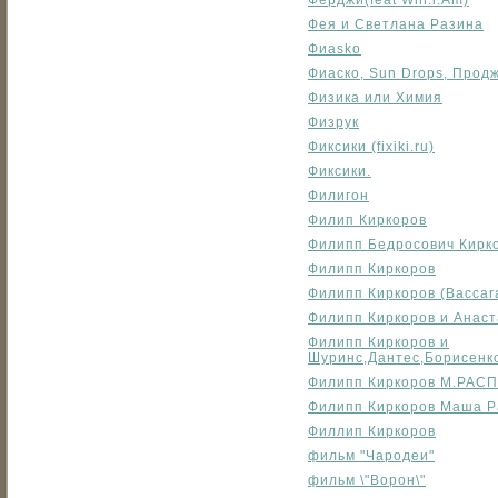
Фёрджи(feat Will.i.Am)
Фея и Светлана Разина
Фиаskо
Фиаско, Sun Drops, Продж
Физика или Химия
Физрук
Фиксики (fixiki.ru)
Фиксики.
Филигон
Филип Киркоров
Филипп Бедросович Кирк
Филипп Киркоров
Филипп Киркоров (Baccar
Филипп Киркоров и Анаст
Филипп Киркоров и
Шуринс,Дантес,Борисенк
Филипп Киркоров М.РАС
Филипп Киркоров Маша Р
Филлип Киркоров
фильм "Чародеи"
фильм \"Ворон\"