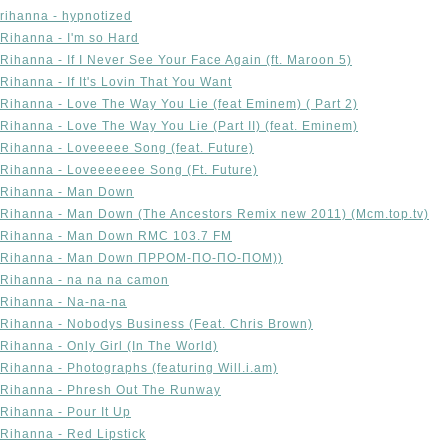
rihanna - hypnotized
Rihanna - I'm so Hard
Rihanna - If I Never See Your Face Again (ft. Maroon 5)
Rihanna - If It's Lovin That You Want
Rihanna - Love The Way You Lie (feat Eminem) ( Part 2)
Rihanna - Love The Way You Lie (Part II) (feat. Eminem)
Rihanna - Loveeeee Song (feat. Future)
Rihanna - Loveeeeeee Song (Ft. Future)
Rihanna - Man Down
Rihanna - Man Down (The Ancestors Remix new 2011) (Mcm.top.tv)
Rihanna - Man Down RMC 103.7 FM
Rihanna - Man Down ПРРОМ-ПО-ПО-ПОМ))
Rihanna - na na na camon
Rihanna - Na-na-na
Rihanna - Nobodys Business (Feat. Chris Brown)
Rihanna - Only Girl (In The World)
Rihanna - Photographs (featuring Will.i.am)
Rihanna - Phresh Out The Runway
Rihanna - Pour It Up
Rihanna - Red Lipstick