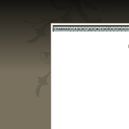
ГЛАВНАЯ
#
А
Б
В
Г
Д
Е
Ж
З
И
Й
К
Л
М
Н
О