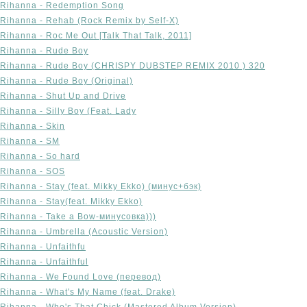
Rihanna - Redemption Song
Rihanna - Rehab (Rock Remix by Self-X)
Rihanna - Roc Me Out [Talk That Talk, 2011]
Rihanna - Rude Boy
Rihanna - Rude Boy (CHRISPY DUBSTEP REMIX 2010 ) 320
Rihanna - Rude Boy (Original)
Rihanna - Shut Up and Drive
Rihanna - Silly Boy (Feat. Lady
Rihanna - Skin
Rihanna - SM
Rihanna - So hard
Rihanna - SOS
Rihanna - Stay (feat. Mikky Ekko) (минус+бэк)
Rihanna - Stay(feat. Mikky Ekko)
Rihanna - Take a Bow-минусовка)))
Rihanna - Umbrella (Acoustic Version)
Rihanna - Unfaithfu
Rihanna - Unfaithful
Rihanna - We Found Love (перевод)
Rihanna - What's My Name (feat. Drake)