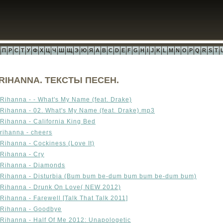
П
Р
С
Т
У
Ф
Х
Ц
Ч
Ш
Щ
Э
Ю
Я
A
B
C
D
E
F
G
H
I
J
K
L
M
N
O
P
Q
R
S
T
RIHANNA. ТЕКСТЫ ПЕСЕН.
Rihanna - - What's My Name (feat. Drake)
Rihanna - 02. What's My Name (feat. Drake).mp3
Rihanna - California King Bed
rihanna - cheers
Rihanna - Cockiness (Love It)
Rihanna - Cry
Rihanna - Diamonds
Rihanna - Disturbia (Bum bum be-dum bum bum be-dum bum)
Rihanna - Drunk On Love( NEW 2012)
Rihanna - Farewell [Talk That Talk 2011]
Rihanna - Goodbye
Rihanna - Half Of Me 2012: Unapologetic