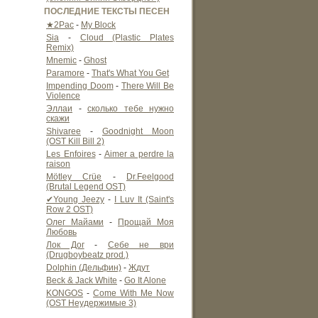
ПОСЛЕДНИЕ ТЕКСТЫ ПЕСЕН
★2Pac
-
My Block
Sia
-
Cloud (Plastic Plates
Remix)
Mnemic
-
Ghost
Paramore
-
That's What You Get
Impending Doom
-
There Will Be
Violence
Эллаи
-
сколько тебе нужно
скажи
Shivaree
-
Goodnight Moon
(OST Kill Bill 2)
Les Enfoires
-
Aimer a perdre la
raison
Mötley Crüe
-
Dr.Feelgood
(Brutal Legend OST)
✔Young Jeezy
-
I Luv It (Saint's
Row 2 OST)
Олег Майами
-
Прощай Моя
Любовь
Лок Дог
-
Себе не ври
(Drugboybeatz prod.)
Dolphin (Дельфин)
-
Ждут
Beck & Jack White
-
Go It Alone
KONGOS
-
Come With Me Now
(OST Неудержимые 3)