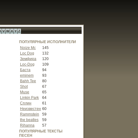
U
V
W
X
Y
Z
ПОПУЛЯРНЫЕ ИСПОЛНИТЕЛИ
Noize Mc
145
Loc Dog
132
Земфира
120
Loc-Dog
109
Баста
94
eminem
93
Bahh Tee
80
Shot
67
Muse
65
Linkin Park
64
Сплин
61
Неизвестен
60
Rammstein
59
the beatles
59
Rihanna
57
ПОПУЛЯРНЫЕ ТЕКСТЫ
ПЕСЕН