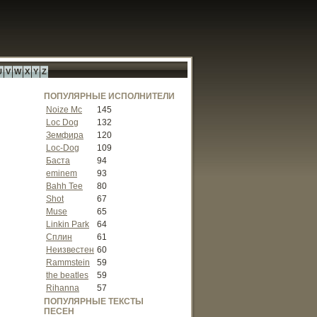
U
V
W
X
Y
Z
ПОПУЛЯРНЫЕ ИСПОЛНИТЕЛИ
Noize Mc
145
Loc Dog
132
Земфира
120
Loc-Dog
109
Баста
94
eminem
93
Bahh Tee
80
Shot
67
Muse
65
Linkin Park
64
Сплин
61
Неизвестен
60
Rammstein
59
the beatles
59
Rihanna
57
ПОПУЛЯРНЫЕ ТЕКСТЫ
ПЕСЕН