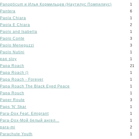
Panopticum и Илья Кормильцев (Наутилус Помпилиус)
1
Pantera
6
Paola Chiara
1
Paola E Chiara
2
Paolo and Isabella
1
Paolo Conte
3
Paolo Meneguzzi
3
Paolo Nutini
1
pap sloy
1
Papa Roach
21
Papa Roach ()
1
Papa Roach - Forever
1
Papa Roach The Black Eyed Peace
1
Papa Rouch
1
Paper Route
3
Paps 'N' Skar
1
Para-Dox Feat. Emigrant
1
Para-Dox-Мой белый ангел...
1
para-mi
2
Parachute Youth
1