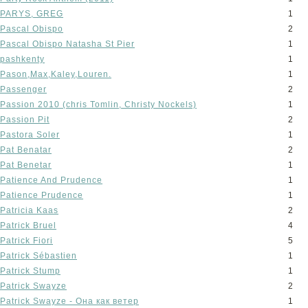
PARYS, GREG
1
Pascal Obispo
2
Pascal Obispo Natasha St Pier
1
pashkenty
1
Pason,Max,Kaley,Louren.
1
Passenger
2
Passion 2010 (chris Tomlin, Christy Nockels)
1
Passion Pit
2
Pastora Soler
1
Pat Benatar
2
Pat Benetar
1
Patience And Prudence
1
Patience Prudence
1
Patricia Kaas
2
Patrick Bruel
4
Patrick Fiori
5
Patrick Sébastien
1
Patrick Stump
1
Patrick Swayze
2
Patrick Swayze - Она как ветер
1