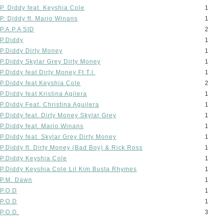
P. Diddy feat. Keyshia Cole
1
P. Diddy ft. Mario Winans
1
P.A.P.A SID
2
P.Diddy
1
P.Diddy Dirty Money
1
P.Diddy Skylar Grey Dirty Money
1
P.Diddy feat Dirty Money Ft T.I.
1
P.Diddy feat Keyshia Cole
2
P.Diddy feat Kristina Agilera
1
P.Diddy Feat. Christina Aguilera
1
P.Diddy feat. Dirty Money Skylar Grey
1
P.Diddy feat. Mario Winans
1
P.Diddy feat. Skylar Grey Dirty Money
1
P.Diddy ft. Dirty Money (Bad Boy) & Rick Ross
1
P.Diddy Keyshia Cole
1
P.Diddy Keyshia Cole Lil Kim Busta Rhymes
1
P.M. Dawn
1
P.O.D
1
P.O.D
1
P.O.D.
3