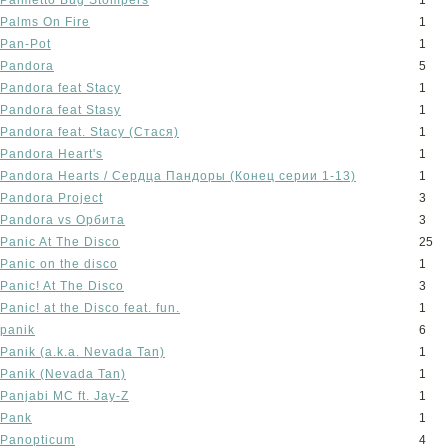
Palmetto Bug Stompers
1
Palms On Fire
1
Pan-Pot
1
Pandora
5
Pandora feat Stacy
1
Pandora feat Stasy
1
Pandora feat. Stacy (Стася)
1
Pandora Heart's
1
Pandora Hearts / Сердца Пандоры (Конец серии 1-13)
1
Pandora Project
3
Pandora vs Орбита
3
Panic At The Disco
25
Panic on the disco
1
Panic! At The Disco
3
Panic! at the Disco feat. fun.
1
panik
6
Panik (a.k.a. Nevada Tan)
1
Panik (Nevada Tan)
1
Panjabi MC ft. Jay-Z
1
Pank
1
Panopticum
4