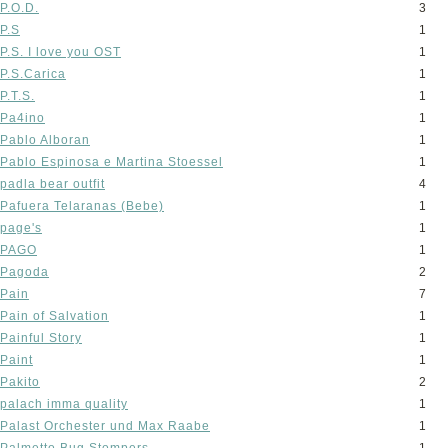
P.O.D.
3
P.S
1
P.S. I love you OST
1
P.S.Carica
1
P.T.S.
1
Pa4ino
1
Pablo Alboran
1
Pablo Espinosa e Martina Stoessel
1
padla bear outfit
4
Pafuera Telaranas (Bebe)
1
page's
1
PAGO
1
Pagoda
2
Pain
7
Pain of Salvation
1
Painful Story
1
Paint
1
Pakito
2
palach imma quality
1
Palast Orchester und Max Raabe
1