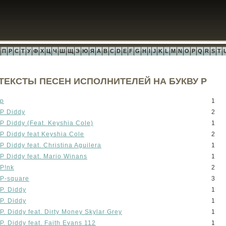
П
Р
С
Т
У
Ф
Х
Ц
Ч
Ш
Щ
Э
Ю
Я
A
B
C
D
E
F
G
H
I
J
K
L
M
N
O
P
Q
R
S
T
ТЕКСТЫ ПЕСЕН ИСПОЛНИТЕЛЕЙ НА БУКВУ P
p
1
P Diddy
2
P Diddy (Feat. Keyshia Cole)
1
P Diddy feat Keyshia Cole
2
P Diddy feat. Christina Aguilera
1
P Diddy feat. Mario Winans
1
P!nk
2
P-square
3
P. Diddy
1
P. Diddy
1
P. Diddy feat. Dirty Money Skylar Grey
1
P. Diddy feat. Faith Evans 112
1