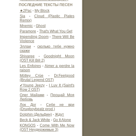
ПОСЛЕДНИЕ ТЕКСТЫ ПЕСЕН
★2Pac
-
My Block
Sia
-
Cloud (Plastic Plates
Remix)
Mnemic
-
Ghost
Paramore
-
That's What You Get
Impending Doom
-
There Will Be
Violence
Эллаи
-
сколько тебе нужно
скажи
Shivaree
-
Goodnight Moon
(OST Kill Bill 2)
Les Enfoires
-
Aimer a perdre la
raison
Mötley Crüe
-
Dr.Feelgood
(Brutal Legend OST)
✔Young Jeezy
-
I Luv It (Saint's
Row 2 OST)
Олег Майами
-
Прощай Моя
Любовь
Лок Дог
-
Себе не ври
(Drugboybeatz prod.)
Dolphin (Дельфин)
-
Ждут
Beck & Jack White
-
Go It Alone
KONGOS
-
Come With Me Now
(OST Неудержимые 3)