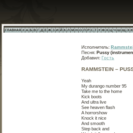
ГЛАВНАЯ
#
А
Б
В
Г
Д
Е
Ж
З
И
Й
К
Л
М
Н
О
П
Р
С
Т
У
Ф
Х
Ц
Ч
Ш
Щ
Э
Исполнитель:
Rammste
Песня:
Pussy (instrumen
Добавил:
Гость
RAMMSTEIN – PUSS
Yeah
My durango number 95
Take me to the home
Kick boots
And ultra live
See heaven flash
A horrorshow
Knock it nice
And smooth
Step back and