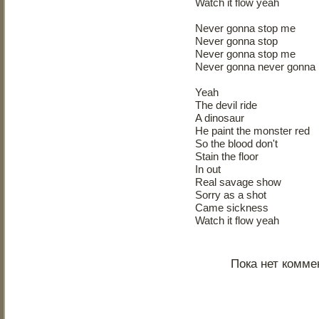
Watch it flow yeah
Never gonna stop me
Never gonna stop
Never gonna stop me
Never gonna never gonna
Yeah
The devil ride
A dinosaur
He paint the monster red
So the blood don't
Stain the floor
In out
Real savage show
Sorry as a shot
Came sickness
Watch it flow yeah
Пока нет комме