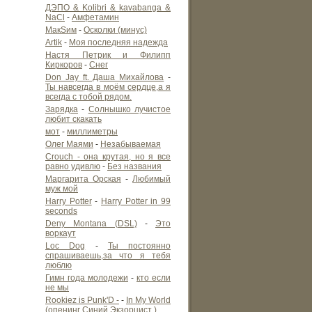
ДЭПО & Kolibri & kavabanga &
NaCl
-
Амфетамин
МакSим
-
Осколки (минус)
Artik
-
Моя последняя надежда
Настя Петрик и Филипп
Киркоров
-
Снег
Don Jay ft. Даша Михайлова
-
Ты навсегда в моём сердце,а я
всегда с тобой рядом.
Зарядка
-
Солнышко лучистое
любит скакать
мот
-
миллиметры
Олег Маями
-
Незабываемая
Crouch - она крутая, но я все
равно удивлю
-
Без названия
Маргарита Орская
-
Любимый
муж мой
Harry Potter
-
Harry Potter in 99
seconds
Deny Montana (DSL)
-
Это
воркаут
Loc Dog
-
Ты постоянно
спрашиваешь,за что я тебя
люблю
Гимн года молодежи
-
кто если
не мы
Rookiez is Punk'D -
-
In My World
(опенинг Синий Экзорцист )