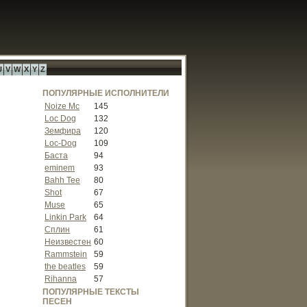
U
V
W
X
Y
Z
ПОПУЛЯРНЫЕ ИСПОЛНИТЕЛИ
Noize Mc
145
Loc Dog
132
Земфира
120
Loc-Dog
109
Баста
94
eminem
93
Bahh Tee
80
Shot
67
Muse
65
Linkin Park
64
Сплин
61
Неизвестен
60
Rammstein
59
the beatles
59
Rihanna
57
ПОПУЛЯРНЫЕ ТЕКСТЫ
ПЕСЕН