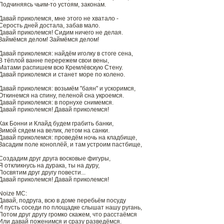
Подчиняясь чьим-то устоям, законам.
Давай приколемся, мне этого не хватало -
Серость дней достала, забав мало.
Давай приколемся! Сидим ничего не делая.
Займёмся делом! Займёмся делом!
Давай приколемся: найдём иголку в стоге сена,
В тёплой ванне перережем свои вены,
Матами распишем всю Кремлёвскую Стену.
Давай приколемся и станет море по колено.
Давай приколемся: возьмём "баян" и ускоримся,
Откинемся на спину, пеленой сна укроемся.
Давай приколемся: в порнухе снимемся.
Давай приколемся! Давай приколемся!
Как Бонни и Клайд будем грабить банки,
Зимой сядем на велик, летом на санки.
Давай приколемся: проведём ночь на кладбище,
Засадим поле коноплёй, и там устроим пастбище,
Создадим друг друга восковые фигуры,
Я откликнусь на дурака, ты на дуру,
Посвятим друг другу повести...
Давай приколемся! Давай приколемся!
Noize MC:
Давай, подруга, всю в доме перебьём посуду
И пусть соседи по площадке слышат нашу ругань,
Потом друг другу громко скажем, что расстаёмся
Или давай поженимся и сразу разведёмся.