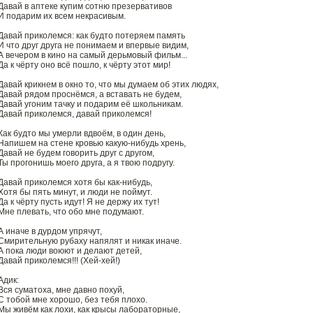
Давай в аптеке купим сотню презервативов
И подарим их всем некрасивым.
Давай приколемся: как будто потеряем память
И что друг друга не понимаем и впервые видим,
А вечером в кино на самый дерьмовый фильм...
Да к чёрту оно всё пошло, к чёрту этот мир!
Давай крикнем в окно то, что мы думаем об этих людях,
Давай рядом проснёмся, а вставать не будем,
Давай угоним тачку и подарим её школьникам.
Давай приколемся, давай приколемся!
Как будто мы умерли вдвоём, в один день,
Напишем на стене кровью какую-нибудь хрень,
Давай не будем говорить друг с другом,
Ты прогонишь моего друга, а я твою подругу.
Давай приколемся хотя бы как-нибудь,
Хотя бы пять минут, и люди не поймут.
Да к чёрту пусть идут! Я не держу их тут!
Мне плевать, что обо мне подумают.
А иначе в дурдом упрячут,
Смирительную рубаху напялят и никак иначе.
А пока люди воюют и делают детей,
Давай приколемся!!! (Хей-хей!)
Адик:
Вся суматоха, мне давно похуй,
С тобой мне хорошо, без тебя плохо.
Мы живём как лохи, как крысы лабораторные,