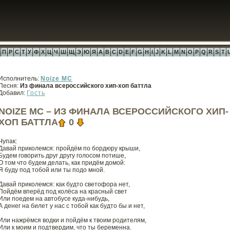
П
Р
С
Т
У
Ф
Х
Ц
Ч
Ш
Щ
Э
Ю
Я
A
B
C
D
E
F
G
H
I
J
K
L
M
N
O
P
Q
R
S
T
Исполнитель:
Noize MC
Песня:
Из финала всероссийского хип-хоп баттла
Добавил:
Гость
NOIZE MC – ИЗ ФИНАЛА ВСЕРОССИЙСКОГО ХИП-
ХОП БАТТЛА
0
Чупак:
Давай приколемся: пройдём по бордюру крыши,
Будем говорить друг другу голосом потише,
О том что будем делать, как придём домой:
Я буду под тобой или ты подо мной.
Давай приколемся: как будто светофора нет,
Пойдём вперёд под колёса на красный свет
Или поедем на автобусе куда-нибудь,
А денег на билет у нас с тобой как будто бы и нет,
Или нажрёмся водки и пойдём к твоим родителям,
Или к моим и подтвердим, что ты беременна.