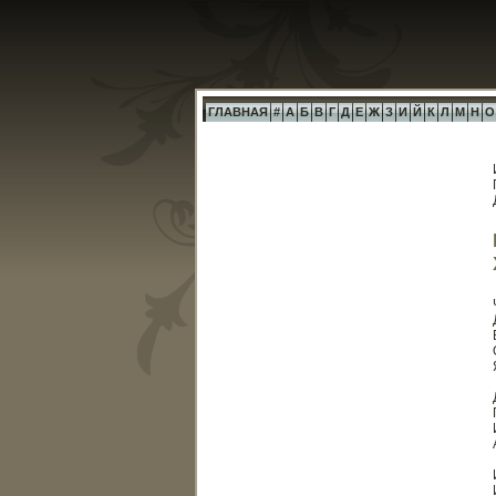
ГЛАВНАЯ
#
А
Б
В
Г
Д
Е
Ж
З
И
Й
К
Л
М
Н
О