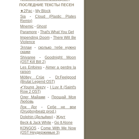
ПОСЛЕДНИЕ ТЕКСТЫ ПЕСЕН
★2Pac
-
My Block
Sia
-
Cloud (Plastic Plates
Remix)
Mnemic
-
Ghost
Paramore
-
That's What You Get
Impending Doom
-
There Will Be
Violence
Эллаи
-
сколько тебе нужно
скажи
Shivaree
-
Goodnight Moon
(OST Kill Bill 2)
Les Enfoires
-
Aimer a perdre la
raison
Mötley Crüe
-
Dr.Feelgood
(Brutal Legend OST)
✔Young Jeezy
-
I Luv It (Saint's
Row 2 OST)
Олег Майами
-
Прощай Моя
Любовь
Лок Дог
-
Себе не ври
(Drugboybeatz prod.)
Dolphin (Дельфин)
-
Ждут
Beck & Jack White
-
Go It Alone
KONGOS
-
Come With Me Now
(OST Неудержимые 3)