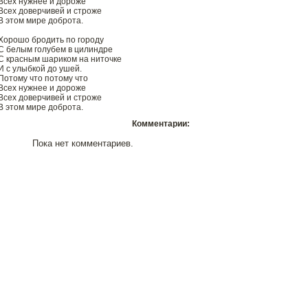
Всех нужнее и дороже
Всех доверчивей и строже
В этом мире доброта.
Хорошо бродить по городу
С белым голубем в цилиндре
С красным шариком на ниточке
И с улыбкой до ушей.
Потому что потому что
Всех нужнее и дороже
Всех доверчивей и строже
В этом мире доброта.
Комментарии:
Пока нет комментариев.