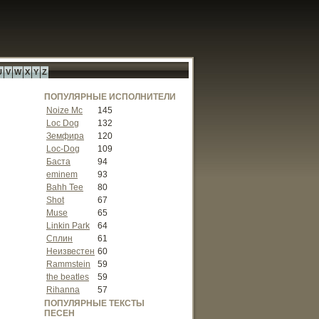
U
V
W
X
Y
Z
ПОПУЛЯРНЫЕ ИСПОЛНИТЕЛИ
Noize Mc
145
Loc Dog
132
Земфира
120
Loc-Dog
109
Баста
94
eminem
93
Bahh Tee
80
Shot
67
Muse
65
Linkin Park
64
Сплин
61
Неизвестен
60
Rammstein
59
the beatles
59
Rihanna
57
ПОПУЛЯРНЫЕ ТЕКСТЫ
ПЕСЕН