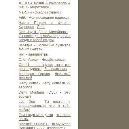
ДЭПО & Kolibri & kavabanga &
NaCl
-
Амфетамин
МакSим
-
Осколки (минус)
Artik
-
Моя последняя надежда
Настя Петрик и Филипп
Киркоров
-
Снег
Don Jay ft. Даша Михайлова
-
Ты навсегда в моём сердце,а я
всегда с тобой рядом.
Зарядка
-
Солнышко лучистое
любит скакать
мот
-
миллиметры
Олег Маями
-
Незабываемая
Crouch - она крутая, но я все
равно удивлю
-
Без названия
Маргарита Орская
-
Любимый
муж мой
Harry Potter
-
Harry Potter in 99
seconds
Deny Montana (DSL)
-
Это
воркаут
Loc Dog
-
Ты постоянно
спрашиваешь,за что я тебя
люблю
Гимн года молодежи
-
кто если
не мы
Rookiez is Punk'D -
-
In My World
(опенинг Синий Экзорцист )