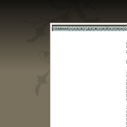
ГЛАВНАЯ
#
А
Б
В
Г
Д
Е
Ж
З
И
Й
К
Л
М
Н
О