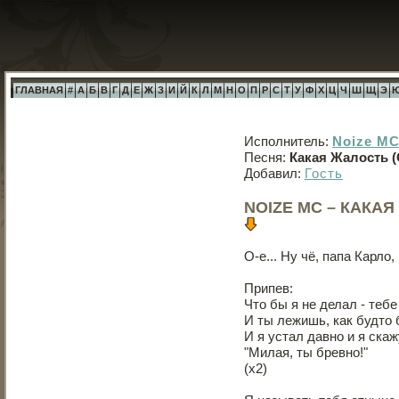
ГЛАВНАЯ
#
А
Б
В
Г
Д
Е
Ж
З
И
Й
К
Л
М
Н
О
П
Р
С
Т
У
Ф
Х
Ц
Ч
Ш
Щ
Э
Исполнитель:
Noize M
Песня:
Какая Жалость 
Добавил:
Гость
NOIZE MC – КАКА
О-е... Ну чё, папа Карло, 
Припев:
Что бы я не делал - тебе
И ты лежишь, как будто 
И я устал давно и я скаж
"Милая, ты бревно!"
(х2)