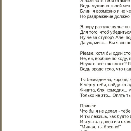
Я называть тебя отныне
Ведь мужчина твоей мечты
Блин, я возможно и не че
Но раздражение должно
Я пару раз уже пульс пы
Для того, чтоб убедиться
Ну чё за ступор? Алё, по
Да уж, мисс... Вы явно не
Please, хотя бы один сто
Не, ей, вообще по ходу, 
Неужто всё так плохо? Р
Ведь вроде тело, что над
Ты безнадёжна, короче, н
К чёрту тебя, пойду-ка 
Финита, бля, комедия..,
Только не это... Опять т
Припев:
Что бы я не делал - тебе
И ты лежишь, как будто 
И я устал давно и я скаж
"Милая, ты бревно!"