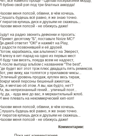
Нет, всё намного проще - сделав посерьёзней морду,
Я бубню свой рэп под три блатных аккорда!
Назови меня попсой, обвини, в чём хочешь.
Слушать будешь всё равно, я же знаю точно.
У пиратов купишь диск и друзьям не скажешь...
Назови меня попсой - не обижусь даже!
Будут на радио звонить девчонки и просить:
"Привет десятому "Б", поставьте Noize MC!"
Ди-джей ответит "ОК!" и нажмёт на Play,
К радости позвонившей и её друзей.
Потом, карабкаясь, как альпинист на Эверест,
Я влезу в хит-парад на одно из первых мест
И буду там висеть, покуда всем не надоест,
А после выпущу альбом с названием "The best",
Где будет вот этот трэк плюс двадцать пять ремиксов.
Вот, уже вижу, как толпятся у прилавков чиксы...
Отличный уровень продаж, куплен весь тираж,
Вокруг моей персоны бешеный ажиотаж...
Да, я мечтаю об этом. А вы, как будто, нет?
Ах, вы непризнанный гений... уличный поэт...
Ну, да, - куда мне до вас, я меркантильный жлоб.
И мне плевать на некоммерческий хип-хоп!
Назови меня попсой, обвини, в чём хочешь.
Слушать будешь всё равно, я же знаю точно.
У пиратов купишь диск и друзьям не скажешь...
Назови меня попсой - не обижусь даже!
Комментарии:
Пока нет комментариев.