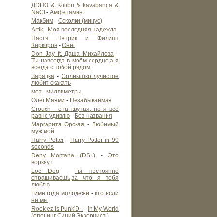
ДЭПО & Kolibri & kavabanga &
NaCl
-
Амфетамин
МакSим
-
Осколки (минус)
Artik
-
Моя последняя надежда
Настя Петрик и Филипп
Киркоров
-
Снег
Don Jay ft. Даша Михайлова
-
Ты навсегда в моём сердце,а я
всегда с тобой рядом.
Зарядка
-
Солнышко лучистое
любит скакать
мот
-
миллиметры
Олег Маями
-
Незабываемая
Crouch - она крутая, но я все
равно удивлю
-
Без названия
Маргарита Орская
-
Любимый
муж мой
Harry Potter
-
Harry Potter in 99
seconds
Deny Montana (DSL)
-
Это
воркаут
Loc Dog
-
Ты постоянно
спрашиваешь,за что я тебя
люблю
Гимн года молодежи
-
кто если
не мы
Rookiez is Punk'D -
-
In My World
(опенинг Синий Экзорцист )