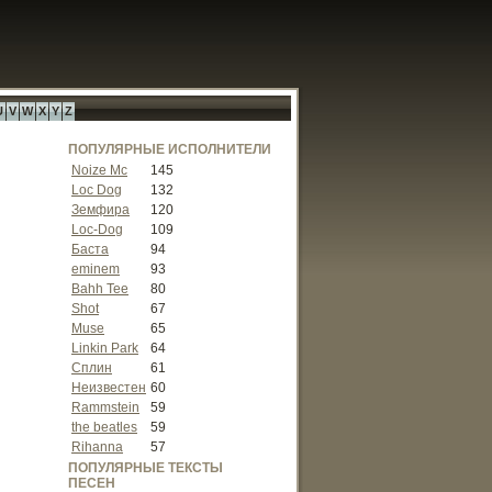
U
V
W
X
Y
Z
ПОПУЛЯРНЫЕ ИСПОЛНИТЕЛИ
Noize Mc
145
Loc Dog
132
Земфира
120
Loc-Dog
109
Баста
94
eminem
93
Bahh Tee
80
Shot
67
Muse
65
Linkin Park
64
Сплин
61
Неизвестен
60
Rammstein
59
the beatles
59
Rihanna
57
ПОПУЛЯРНЫЕ ТЕКСТЫ
ПЕСЕН