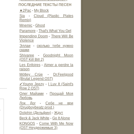
ПОСЛЕДНИЕ ТЕКСТЫ ПЕСЕН
★2Pac
-
My Block
Sia
-
Cloud (Plastic Plates
Remix)
Mnemic
-
Ghost
Paramore
-
That's What You Get
Impending Doom
-
There Will Be
Violence
Эллаи
-
сколько тебе нужно
скажи
Shivaree
-
Goodnight Moon
(OST Kill Bill 2)
Les Enfoires
-
Aimer a perdre la
raison
Mötley Crüe
-
Dr.Feelgood
(Brutal Legend OST)
✔Young Jeezy
-
I Luv It (Saint's
Row 2 OST)
Олег Майами
-
Прощай Моя
Любовь
Лок Дог
-
Себе не ври
(Drugboybeatz prod.)
,
Dolphin (Дельфин)
-
Ждут
Beck & Jack White
-
Go It Alone
KONGOS
-
Come With Me Now
(OST Неудержимые 3)