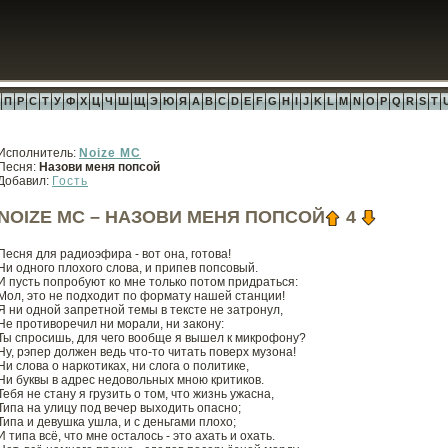
П
Р
С
Т
У
Ф
Х
Ц
Ч
Ш
Щ
Э
Ю
Я
A
B
C
D
E
F
G
H
I
J
K
L
M
N
O
P
Q
R
S
T
Исполнитель:
Noize MC
Песня:
Назови меня попсой
Добавил:
Гость
NOIZE MC – НАЗОВИ МЕНЯ ПОПСОЙ
4
Песня для радиоэфира - вот она, готова!
Ни одного плохого слова, и припев попсовый.
И пусть попробуют ко мне только потом придраться:
Мол, это не подходит по формату нашей станции!
Я ни одной запретной темы в тексте не затронул,
Не противоречил ни морали, ни закону:
Ты спросишь, для чего вообще я вышел к микрофону?
Ну, рэпер должен ведь что-то читать поверх музона!
Ни слова о наркотиках, ни слога о политике,
Ни буквы в адрес недовольных мною критиков.
Тебя не стану я грузить о том, что жизнь ужасна,
Типа на улицу под вечер выходить опасно;
Типа и девушка ушла, и с деньгами плохо;
И типа всё, что мне осталось - это ахать и охать.