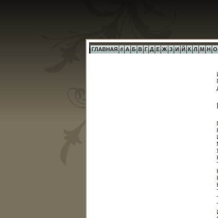
ГЛАВНАЯ
#
А
Б
В
Г
Д
Е
Ж
З
И
Й
К
Л
М
Н
О