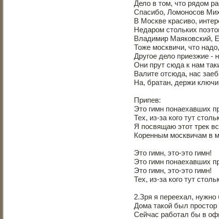
Дело в том, что рядом р
Спасибо, Ломоносов Ми
В Москве красиво, интере
Недаром стольких поэто
Владимир Маяковский, Е
Тоже москвичи, что надо,
Другое дело приезжие - н
Они прут сюда к нам та
Валите отсюда, нас заеб
На, братан, держи ключи
Припев:
Это гимн понаехавших п
Тех, из-за кого тут стол
Я посвящаю этот трек вс
Коренным москвичам в м
Это гимн, это-это гимн!
Это гимн понаехавших п
Это гимн, это-это гимн!
Тех, из-за кого тут стол
2.Зря я переехал, нужно
Дома такой был простор
Сейчас работал бы в оф