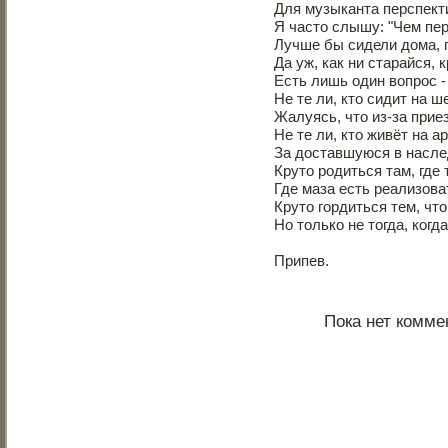
Для музыканта перспекти
Я часто слышу: "Чем пер
Лучше бы сидели дома, 
Да уж, как ни старайся, 
Есть лишь один вопрос -
Не те ли, кто сидит на ш
Жалуясь, что из-за прие
Не те ли, кто живёт на 
За доставшуюся в насле
Круто родиться там, где 
Где маза есть реализова
Круто гордиться тем, чт
Но только не тогда, когд
Припев.
Пока нет комме