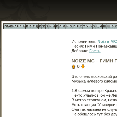
ГЛАВНАЯ
#
А
Б
В
Г
Д
Е
Ж
З
И
Й
К
Л
М
Н
О
П
Р
С
Т
У
Ф
Х
Ц
Ч
Ш
Щ
Э
Исполнитель:
Noize M
Песня:
Гимн Понаехав
Добавил:
Гость
NOIZE MC – ГИМ
0
Это очень московский р
Музыка нулевого киломе
1.В самом центре Красн
Некто Ульянов, он же Л
В метро столичном, назв
Есть станция "Университе
Она так названа не случа
Не обошлось тут без дру