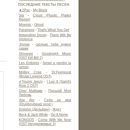
ПОСЛЕДНИЕ ТЕКСТЫ ПЕСЕН
★2Pac
-
My Block
Sia
-
Cloud (Plastic Plates
Remix)
Mnemic
-
Ghost
Paramore
-
That's What You Get
Impending Doom
-
There Will Be
Violence
Эллаи
-
сколько тебе нужно
скажи
Shivaree
-
Goodnight Moon
(OST Kill Bill 2)
Les Enfoires
-
Aimer a perdre la
raison
Mötley Crüe
-
Dr.Feelgood
(Brutal Legend OST)
,
✔Young Jeezy
-
I Luv It (Saint's
Row 2 OST)
Олег Майами
-
Прощай Моя
Любовь
Лок Дог
-
Себе не ври
(Drugboybeatz prod.)
Dolphin (Дельфин)
-
Ждут
Beck & Jack White
-
Go It Alone
KONGOS
-
Come With Me Now
(OST Неудержимые 3)