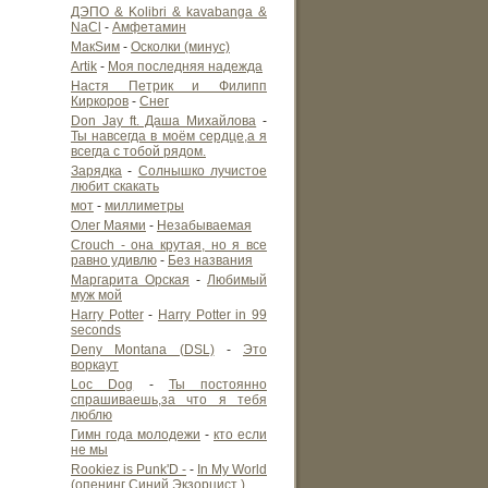
ДЭПО & Kolibri & kavabanga &
NaCl
-
Амфетамин
МакSим
-
Осколки (минус)
Artik
-
Моя последняя надежда
Настя Петрик и Филипп
Киркоров
-
Снег
Don Jay ft. Даша Михайлова
-
Ты навсегда в моём сердце,а я
всегда с тобой рядом.
Зарядка
-
Солнышко лучистое
любит скакать
мот
-
миллиметры
Олег Маями
-
Незабываемая
Crouch - она крутая, но я все
равно удивлю
-
Без названия
Маргарита Орская
-
Любимый
муж мой
Harry Potter
-
Harry Potter in 99
seconds
Deny Montana (DSL)
-
Это
воркаут
Loc Dog
-
Ты постоянно
спрашиваешь,за что я тебя
люблю
Гимн года молодежи
-
кто если
не мы
Rookiez is Punk'D -
-
In My World
(опенинг Синий Экзорцист )