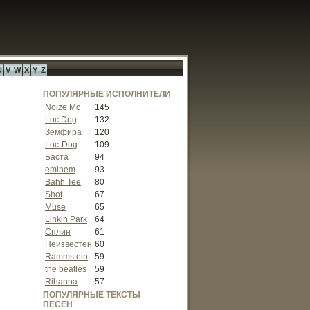
U
V
W
X
Y
Z
ПОПУЛЯРНЫЕ ИСПОЛНИТЕЛИ
Noize Mc
145
Loc Dog
132
Земфира
120
Loc-Dog
109
Баста
94
eminem
93
Bahh Tee
80
Shot
67
Muse
65
Linkin Park
64
Сплин
61
Неизвестен
60
Rammstein
59
the beatles
59
Rihanna
57
ПОПУЛЯРНЫЕ ТЕКСТЫ
ПЕСЕН