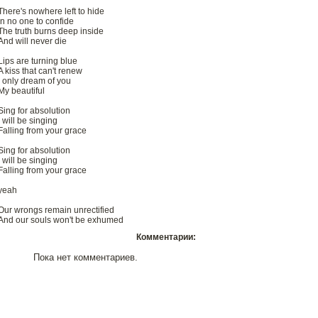
There's nowhere left to hide
In no one to confide
The truth burns deep inside
And will never die
Lips are turning blue
A kiss that can't renew
I only dream of you
My beautiful
Sing for absolution
I will be singing
Falling from your grace
Sing for absolution
I will be singing
Falling from your grace
yeah
Our wrongs remain unrectified
And our souls won't be exhumed
Комментарии:
Пока нет комментариев.