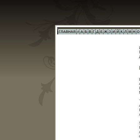
ГЛАВНАЯ
#
А
Б
В
Г
Д
Е
Ж
З
И
Й
К
Л
М
Н
О