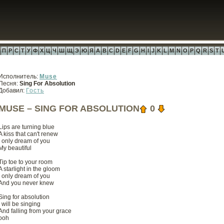
П
Р
С
Т
У
Ф
Х
Ц
Ч
Ш
Щ
Э
Ю
Я
A
B
C
D
E
F
G
H
I
J
K
L
M
N
O
P
Q
R
S
T
Исполнитель:
Muse
Песня:
Sing For Absolution
Добавил:
Гость
MUSE – SING FOR ABSOLUTION
0
Lips are turning blue
A kiss that can't renew
I only dream of you
My beautiful
Tip toe to your room
A starlight in the gloom
I only dream of you
And you never knew
Sing for absolution
I will be singing
And falling from your grace
ooh