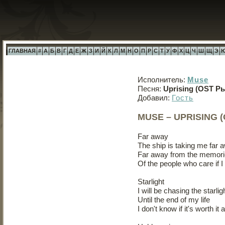
ГЛАВНАЯ
#
А
Б
В
Г
Д
Е
Ж
З
И
Й
К
Л
М
Н
О
П
Р
С
Т
У
Ф
Х
Ц
Ч
Ш
Щ
Э
Исполнитель:
Muse
Песня:
Uprising (OST Р
Добавил:
Гость
MUSE – UPRISING 
Far away
The ship is taking me far 
Far away from the memor
Of the people who care if I 
Starlight
I will be chasing the starlig
Until the end of my life
I don't know if it's worth i