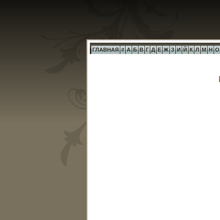
ГЛАВНАЯ
#
А
Б
В
Г
Д
Е
Ж
З
И
Й
К
Л
М
Н
О