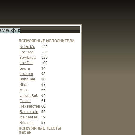
U
V
W
X
Y
Z
ПОПУЛЯРНЫЕ ИСПОЛНИТЕЛИ
Noize Mc
145
Loc Dog
132
Земфира
120
Loc-Dog
109
Баста
94
eminem
93
Bahh Tee
80
Shot
67
Muse
65
Linkin Park
64
Сплин
61
Неизвестен
60
Rammstein
59
the beatles
59
Rihanna
57
ПОПУЛЯРНЫЕ ТЕКСТЫ
ПЕСЕН