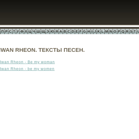
П
Р
С
Т
У
Ф
Х
Ц
Ч
Ш
Щ
Э
Ю
Я
A
B
C
D
E
F
G
H
I
J
K
L
M
N
O
P
Q
R
S
T
IWAN RHEON. ТЕКСТЫ ПЕСЕН.
Iwan Rheon - Be my woman
Iwan Rheon - be my women