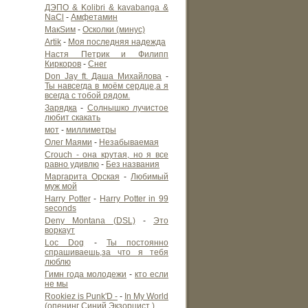
ДЭПО & Kolibri & kavabanga &
NaCl
-
Амфетамин
МакSим
-
Осколки (минус)
Artik
-
Моя последняя надежда
Настя Петрик и Филипп
Киркоров
-
Снег
Don Jay ft. Даша Михайлова
-
Ты навсегда в моём сердце,а я
всегда с тобой рядом.
Зарядка
-
Солнышко лучистое
любит скакать
мот
-
миллиметры
Олег Маями
-
Незабываемая
Crouch - она крутая, но я все
равно удивлю
-
Без названия
Маргарита Орская
-
Любимый
муж мой
Harry Potter
-
Harry Potter in 99
seconds
Deny Montana (DSL)
-
Это
воркаут
Loc Dog
-
Ты постоянно
спрашиваешь,за что я тебя
люблю
Гимн года молодежи
-
кто если
не мы
Rookiez is Punk'D -
-
In My World
(опенинг Синий Экзорцист )