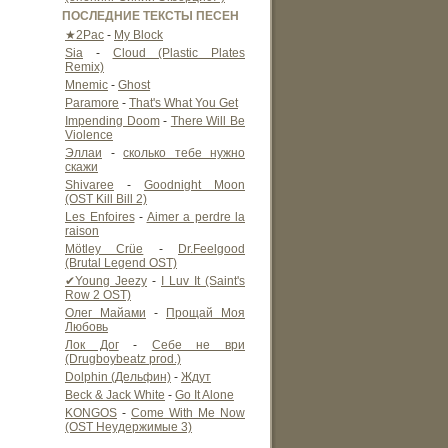
ПОСЛЕДНИЕ ТЕКСТЫ ПЕСЕН
★2Pac
-
My Block
Sia
-
Cloud (Plastic Plates
Remix)
Mnemic
-
Ghost
Paramore
-
That's What You Get
Impending Doom
-
There Will Be
Violence
Эллаи
-
сколько тебе нужно
скажи
Shivaree
-
Goodnight Moon
(OST Kill Bill 2)
Les Enfoires
-
Aimer a perdre la
raison
Mötley Crüe
-
Dr.Feelgood
(Brutal Legend OST)
✔Young Jeezy
-
I Luv It (Saint's
Row 2 OST)
Олег Майами
-
Прощай Моя
Любовь
Лок Дог
-
Себе не ври
(Drugboybeatz prod.)
Dolphin (Дельфин)
-
Ждут
Beck & Jack White
-
Go It Alone
KONGOS
-
Come With Me Now
(OST Неудержимые 3)