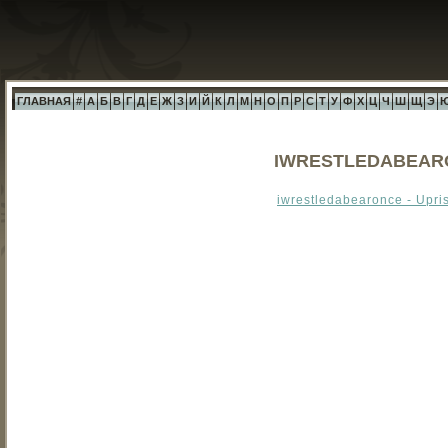
ГЛАВНАЯ
#
А
Б
В
Г
Д
Е
Ж
З
И
Й
К
Л
М
Н
О
П
Р
С
Т
У
Ф
Х
Ц
Ч
Ш
Щ
Э
IWRESTLEDABEARO
iwrestledabearonce - Upri