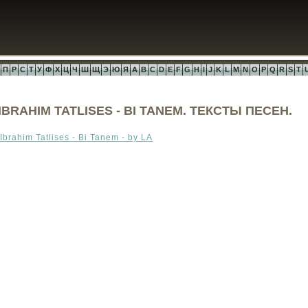
П
Р
С
Т
У
Ф
Х
Ц
Ч
Ш
Щ
Э
Ю
Я
A
B
C
D
E
F
G
H
I
J
K
L
M
N
O
P
Q
R
S
T
IBRAHIM TATLISES - BI TANEM. ТЕКСТЫ ПЕСЕН.
Ibrahim Tatlises - Bi Tanem - by LA