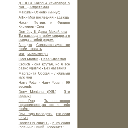
ДЭПО & Kolibri & kavabanga &
NaCl
-
Амфетамин
МакSим
-
Осколки (минус)
Artik
-
Моя последняя надежда
Настя Петрик и Филипп
Киркоров
-
Снег
Don Jay ft. Даша Михайлова
-
Ты навсегда в моём сердце,а я
всегда с тобой рядом.
Зарядка
-
Солнышко лучистое
любит скакать
мот
-
миллиметры
Олег Маями
-
Незабываемая
Crouch - она крутая, но я все
равно удивлю
-
Без названия
Маргарита Орская
-
Любимый
муж мой
Harry Potter
-
Harry Potter in 99
seconds
Deny Montana (DSL)
-
Это
воркаут
Loc Dog
-
Ты постоянно
спрашиваешь,за что я тебя
люблю
Гимн года молодежи
-
кто если
не мы
Rookiez is Punk'D -
-
In My World
(опенинг Синий Экзорцист )