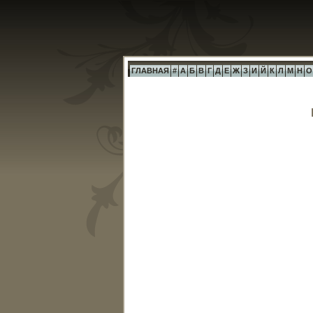
ГЛАВНАЯ
#
А
Б
В
Г
Д
Е
Ж
З
И
Й
К
Л
М
Н
О