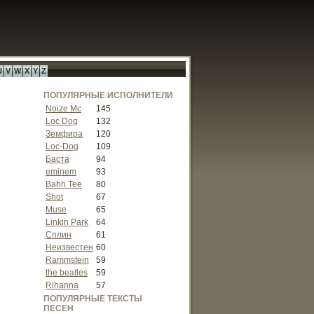
U
V
W
X
Y
Z
ПОПУЛЯРНЫЕ ИСПОЛНИТЕЛИ
Noize Mc
145
Loc Dog
132
Земфира
120
Loc-Dog
109
Баста
94
eminem
93
Bahh Tee
80
Shot
67
Muse
65
Linkin Park
64
Сплин
61
Неизвестен
60
Rammstein
59
the beatles
59
Rihanna
57
ПОПУЛЯРНЫЕ ТЕКСТЫ
ПЕСЕН