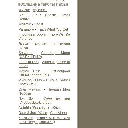
ПОСЛЕДНИЕ ТЕКСТЫ ПЕСЕН
★2Pac
-
My Block
Sia
-
Cloud (Plastic Plates
Remix)
Mnemic
-
Ghost
Paramore
-
That's What You Get
Impending Doom
-
There Will Be
Violence
Эллаи
-
сколько тебе нужно
скажи
Shivaree
-
Goodnight Moon
(OST Kill Bill 2)
Les Enfoires
-
Aimer a perdre la
raison
Mötley Crüe
-
Dr.Feelgood
(Brutal Legend OST)
✔Young Jeezy
-
I Luv It (Saint's
Row 2 OST)
Олег Майами
-
Прощай Моя
Любовь
Лок Дог
-
Себе не ври
(Drugboybeatz prod.)
Dolphin (Дельфин)
-
Ждут
Beck & Jack White
-
Go It Alone
KONGOS
-
Come With Me Now
(OST Неудержимые 3)