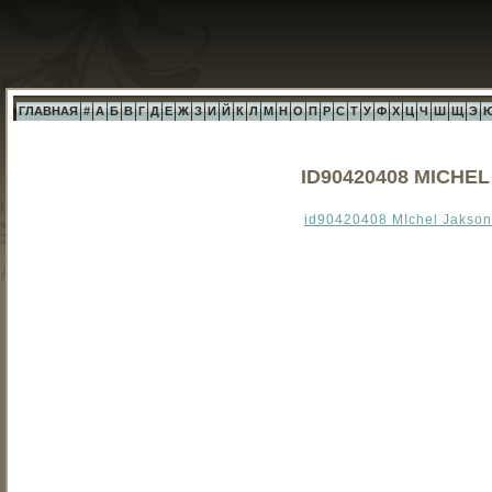
ГЛАВНАЯ
#
А
Б
В
Г
Д
Е
Ж
З
И
Й
К
Л
М
Н
О
П
Р
С
Т
У
Ф
Х
Ц
Ч
Ш
Щ
Э
ID90420408 MICHE
id90420408 MIchel Jakson -