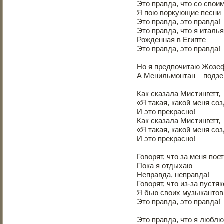
Это правда, что со свои
Я пою воркующие песни
Это правда, это правда!
Это правда, что я италья
Рожденная в Египте
Это правда, это правда!
Но я предпочитаю Жозеф
А Менильмонтан – подз
Как сказала Мистингетт,
«Я такая, какой меня со
И это прекрасно!
Как сказала Мистингетт,
«Я такая, какой меня со
И это прекрасно!
Говорят, что за меня поет
Пока я отдыхаю
Неправда, неправда!
Говорят, что из-за пустя
Я бью своих музыкантов
Это правда, это правда!
Это правда, что я люблю