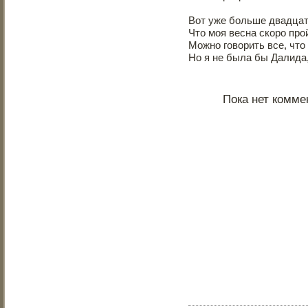
Вот уже больше двадцати 
Что моя весна скоро прой
Можно говорить все, что
Но я не была бы Далида,
Пока нет комме