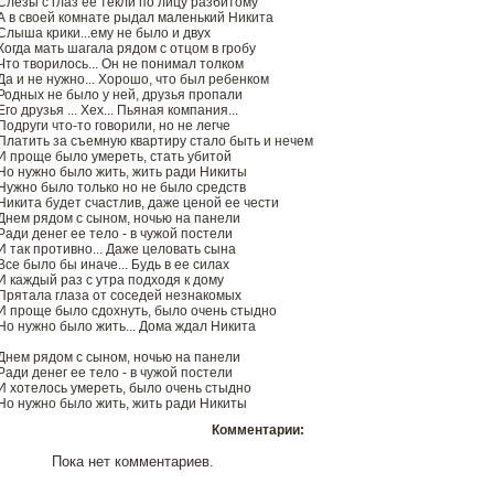
Слезы с глаз ее текли по лицу разбитому
А в своей комнате рыдал маленький Никита
Слыша крики...ему не было и двух
Когда мать шагала рядом с отцом в гробу
Что творилось... Он не понимал толком
Да и не нужно... Хорошо, что был ребенком
Родных не было у ней, друзья пропали
Его друзья ... Хех... Пьяная компания...
Подруги что-то говорили, но не легче
Платить за съемную квартиру стало быть и нечем
И проще было умереть, стать убитой
Но нужно было жить, жить ради Никиты
Нужно было только но не было средств
Никита будет счастлив, даже ценой ее чести
Днем рядом с сыном, ночью на панели
Ради денег ее тело - в чужой постели
И так противно... Даже целовать сына
Все было бы иначе... Будь в ее силах
И каждый раз с утра подходя к дому
Прятала глаза от соседей незнакомых
И проще было сдохнуть, было очень стыдно
Но нужно было жить... Дома ждал Никита
Днем рядом с сыном, ночью на панели
Ради денег ее тело - в чужой постели
И хотелось умереть, было очень стыдно
Но нужно было жить, жить ради Никиты
Комментарии:
Пока нет комментариев.