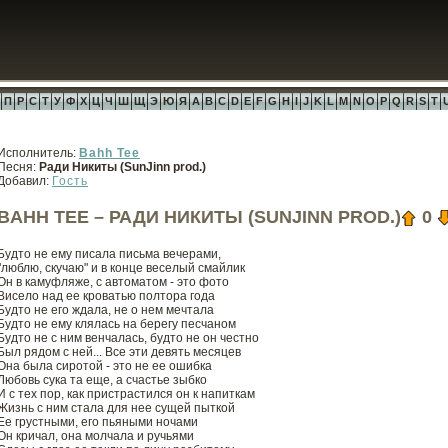
П
Р
С
Т
У
Ф
Х
Ц
Ч
Ш
Щ
Э
Ю
Я
A
B
C
D
E
F
G
H
I
J
K
L
M
N
O
P
Q
R
S
T
Исполнитель:
Bahh Tee
Песня:
Ради Никиты (SunJinn prod.)
Добавил:
Гость
BAHH TEE – РАДИ НИКИТЫ (SUNJINN PROD.)
0
Будто не ему писала письма вечерами,
"люблю, скучаю" и в конце веселый смайлик
Он в камуфляже, с автоматом - это фото
Висело над ее кроватью полтора года
Будто не его ждала, не о нем мечтала
Будто не ему клялась на берегу песчаном
Будто не с ним венчалась, будто не он честно
Был рядом с ней... Все эти девять месяцев
Она была сиротой - это не ее ошибка
Любовь сука та еще, а счастье зыбко
И с тех пор, как пристрастился он к напиткам
Жизнь с ним стала для нее сущей пыткой
Ее грустными, его пьяными ночами
Он кричал, она молчала и ручьями