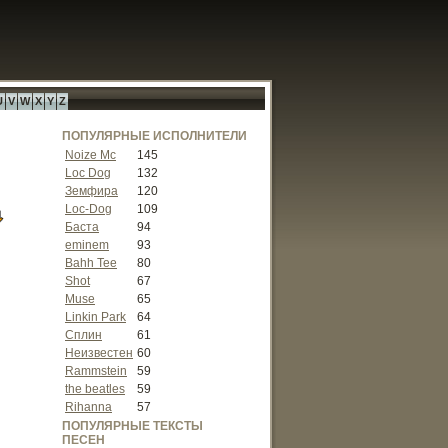
U
V
W
X
Y
Z
ПОПУЛЯРНЫЕ ИСПОЛНИТЕЛИ
Noize Mc
145
Loc Dog
132
Земфира
120
Loc-Dog
109
Баста
94
eminem
93
Bahh Tee
80
Shot
67
Muse
65
Linkin Park
64
Сплин
61
Неизвестен
60
Rammstein
59
the beatles
59
Rihanna
57
ПОПУЛЯРНЫЕ ТЕКСТЫ
ПЕСЕН