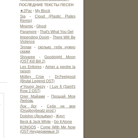
ПОСЛЕДНИЕ ТЕКСТЫ ПЕСЕН
★2Pac
-
My Block
Sia
-
Cloud (Plastic Plates
Remix)
Mnemic
-
Ghost
Paramore
-
That's What You Get
Impending Doom
-
There Will Be
Violence
Эллаи
-
сколько тебе нужно
скажи
Shivaree
-
Goodnight Moon
(OST Kill Bill 2)
Les Enfoires
-
Aimer a perdre la
raison
Mötley Crüe
-
Dr.Feelgood
(Brutal Legend OST)
✔Young Jeezy
-
I Luv It (Saint's
Row 2 OST)
Олег Майами
-
Прощай Моя
Любовь
,
Лок Дог
-
Себе не ври
(Drugboybeatz prod.)
Dolphin (Дельфин)
-
Ждут
Beck & Jack White
-
Go It Alone
KONGOS
-
Come With Me Now
(OST Неудержимые 3)