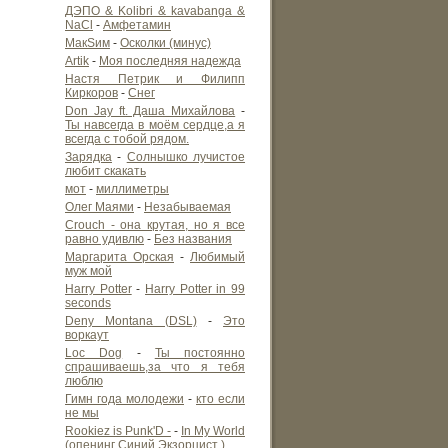
ДЭПО & Kolibri & kavabanga &
NaCl
-
Амфетамин
МакSим
-
Осколки (минус)
Artik
-
Моя последняя надежда
Настя Петрик и Филипп
Киркоров
-
Снег
Don Jay ft. Даша Михайлова
-
Ты навсегда в моём сердце,а я
всегда с тобой рядом.
Зарядка
-
Солнышко лучистое
любит скакать
мот
-
миллиметры
Олег Маями
-
Незабываемая
Crouch - она крутая, но я все
равно удивлю
-
Без названия
Маргарита Орская
-
Любимый
муж мой
Harry Potter
-
Harry Potter in 99
seconds
Deny Montana (DSL)
-
Это
воркаут
Loc Dog
-
Ты постоянно
спрашиваешь,за что я тебя
люблю
Гимн года молодежи
-
кто если
не мы
Rookiez is Punk'D -
-
In My World
(опенинг Синий Экзорцист )