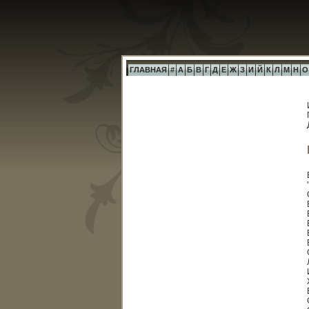
ГЛАВНАЯ
#
А
Б
В
Г
Д
Е
Ж
З
И
Й
К
Л
М
Н
О