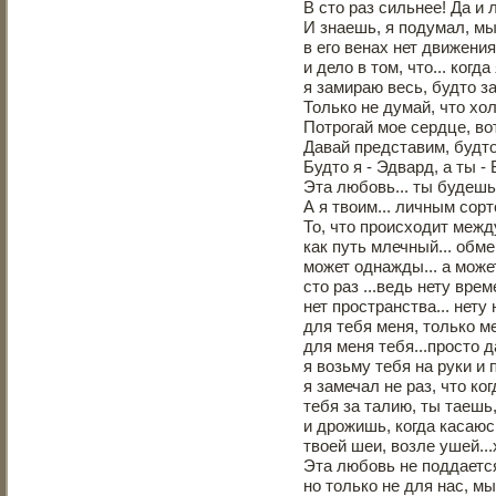
В сто раз сильнее! Да и 
И знаешь, я подумал, мы
в его венах нет движения
и дело в том, что... ког
я замираю весь, будто з
Только не думай, что хо
Потрогай мое сердце, вот
Давай представим, будто
Будто я - Эдвард, а ты -
Эта любовь... ты будешь
А я твоим... личным сор
То, что происходит межд
как путь млечный... обм
может однажды... а мож
сто раз ...ведь нету врем
нет пространства... нету
для тебя меня, только м
для меня тебя...просто 
я возьму тебя на руки и
я замечал не раз, что ко
тебя за талию, ты таешь
и дрожишь, когда касаюс
твоей шеи, возле ушей...
Эта любовь не поддаетс
но только не для нас, мы