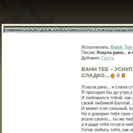
ГЛАВНАЯ
#
А
Б
В
Г
Д
Е
Ж
З
И
Й
К
Л
М
Н
О
П
Р
С
Т
У
Ф
Х
Ц
Ч
Ш
Щ
Э
Исполнитель:
Bahh Tee
Песня:
Уснула рано... и
Добавил:
Гость
BAHH TEE – УСНУЛ
СЛАДКО....
0
Уснула рано... и спала сл
Я просидел бы до утра у
И любовался тобой, как
своей любимой Беллой..
И может я не сильный, ка
Но я доверил тебе свое с
возле своего... ты же лю
а я ради тебя готов в ней
Готов любить тебя, как о