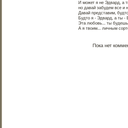
И может я не Эдвард, а 
но давай забудем все и н
Давай представим, будто
Будто я - Эдвард, а ты -
Эта любовь... ты будешь
А я твоим... личным сор
Пока нет комме