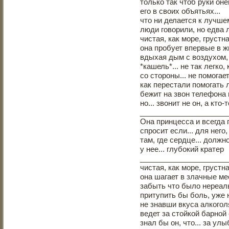
только так чтоб руки оне
его в своих объятьях...
что ни делается к лучше
люди говорили, но едва 
чистая, как море, грустна
она пробует впервые в ж
вдыхая дым с воздухом
*кашель*... не так легко,
со стороны... не помогает
как перестали помогать
бежит на звон телефона в
но... звонит не он, а кто-то
_____________________
Она принцесса и всегда 
спросит если... для него,
там, где сердце... должн
у нее... глубокий кратер
_____________________
чистая, как море, грустная
она шагает в злачные мес
забыть что было нереал
притупить бы боль, уже 
не знавши вкуса алкогол
ведет за стойкой барной
знал бы он, что... за улы