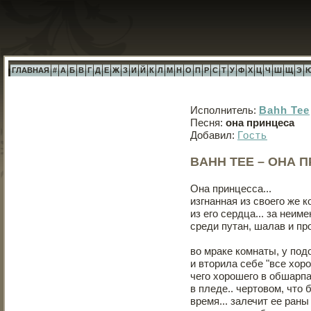
ГЛАВНАЯ
#
А
Б
В
Г
Д
Е
Ж
З
И
Й
К
Л
М
Н
О
П
Р
С
Т
У
Ф
Х
Ц
Ч
Ш
Щ
Э
Исполнитель:
Bahh Tee
Песня:
она принцеса
Добавил:
Гость
BAHH TEE – ОНА 
Она принцесса...
изгнанная из своего же к
из его сердца... за неим
среди путан, шалав и про
во мраке комнаты, у подо
и вторила себе "все хор
чего хорошего в обшарп
в пледе.. чертовом, что 
время... залечит ее раны