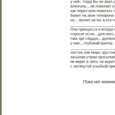
у неё.. тогда бы не звал 
алкоголь... не помогает о
как перестали помогать
бежит на звон телефона в
но... звонит не он, а кто-то
_____________________
Она принцесса и всегда 
спросит если... для него,
там, где сердце... должн
у нее... глубокий кратер
_____________________
чистая, как море, грустна
засыпая утром просыпае
не верит в лето, не вер
с натянутой улыбкой пр
Пока нет комме