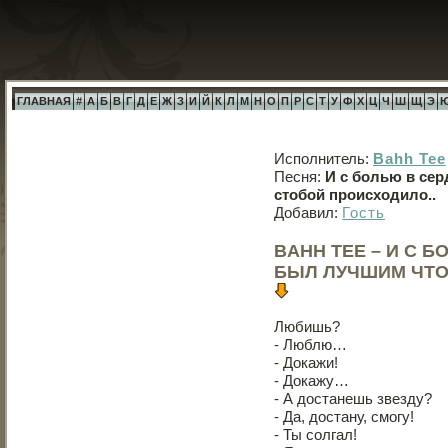
ГЛАВНАЯ
#
А
Б
В
Г
Д
Е
Ж
З
И
Й
К
Л
М
Н
О
П
Р
С
Т
У
Ф
Х
Ц
Ч
Ш
Щ
Э
Исполнитель:
Bahh Tee
Песня:
И с болью в сер
стобой происходило..
Добавил:
Гость
BAHH TEE – И С 
БЫЛ ЛУЧШИМ ЧТО
Любишь?
- Люблю…
- Докажи!
- Докажу…
- А достанешь звезду?
- Да, достану, смогу!
- Ты солгал!