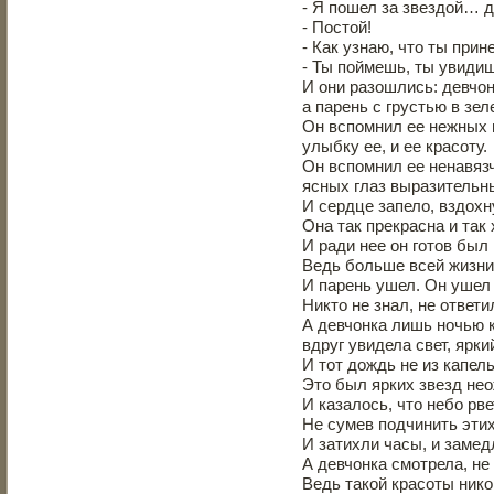
- Я пошел за звездой… 
- Постой!
- Как узнаю, что ты при
- Ты поймешь, ты увидиш
И они разошлись: девчон
а парень с грустью в зел
Он вспомнил ее нежных г
улыбку ее, и ее красоту.
Он вспомнил ее ненавязч
ясных глаз выразительн
И сердце запело, вздох
Она так прекрасна и та
И ради нее он готов был 
Ведь больше всей жизни
И парень ушел. Он ушел 
Никто не знал, не ответи
А девчонка лишь ночью к
вдруг увидела свет, ярки
И тот дождь не из капель
Это был ярких звезд не
И казалось, что небо рве
Не сумев подчинить этих
И затихли часы, и замед
А девчонка смотрела, не
Ведь такой красоты нико