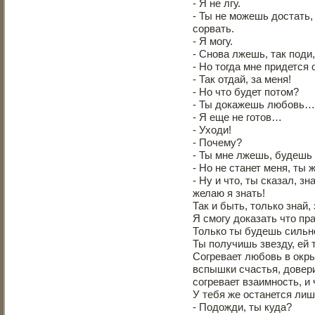
- Я не лгу.
- Ты не можешь достать,
сорвать.
- Я могу.
- Снова лжешь, так поди,
- Но тогда мне придется 
- Так отдай, за меня!
- Но что будет потом?
- Ты докажешь любовь…
- Я еще не готов…
- Уходи!
- Почему?
- Ты мне лжешь, будешь 
- Но не станет меня, ты
- Ну и что, ты сказал, з
желаю я знать!
Так и быть, только знай, 
Я смогу доказать что пр
Только ты будешь сильно
Ты получишь звезду, ей т
Согревает любовь в окр
вспышки счастья, довери
согревает взаимность, и 
У тебя же останется лиш
- Подожди, ты куда?