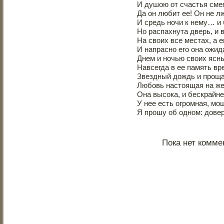
И душою от счастья смея
Да он любит ее! Он не лж
И средь ночи к нему… и 
Но распахнута дверь, и 
На своих все местах, а 
И напрасно его она ожид
Днем и ночью своих ясн
Навсегда в ее память вр
Звездный дождь и проща
Любовь настоящая на же
Она высока, и бескрайне
У нее есть огромная, м
Я прошу об одном: дове
Пока нет комме