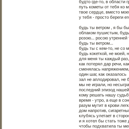
будто где-то, в области 
путь кометы от тебя ко 
твое сердце, вместо моег
у тебя - просто береги его
будь ты ветром , я бы б
облаком пушистым, буд
розою... росою утренней
будь ты ветром...
будь ты с кем-то, не со 
будь кокеткой, не моей, 
для меня ты каждый раз,
как потерял дар речи, к
сменялась напряжением,
один шаг, как оказалось
зал не аплодировал, не 
мы не играли, но несыгр
последний эпизод нашей
кому решать нашу судьб
время - утро, а еще в со
разум мутит в крови лег
дом напротив, сигаретны
клубясь улетает в сторо
и я хотел бы стать тоже
чтобы подхватила ты ме