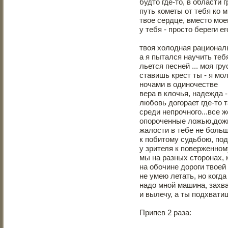
будто где-то, в области 
путь кометы от тебя ко 
твое сердце, вместо моег
у тебя - просто береги его
твоя холодная рациональ
а я пытался научить те
льется песней ... моя гру
ставишь крест ты - я мо
ночами в одиночестве
вера в клочья, надежда 
любовь догорает где-то 
среди непрочного...все 
опороченные ложью,дож
жалости в тебе не больш
к побитому судьбою, по
у зрителя к поверженном
мы на разных сторонах, 
на обочине дороги твоей
не умею летать, но когда
надо мной машина, захв
и вылечу, а ты подхвати
Припев 2 раза: