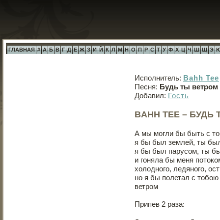
ГЛАВНАЯ
#
А
Б
В
Г
Д
Е
Ж
З
И
Й
К
Л
М
Н
О
П
Р
С
Т
У
Ф
Х
Ц
Ч
Ш
Щ
Э
Исполнитель:
Bahh Tee
Песня:
Будь ты ветром
Добавил:
Гость
BAHH TEE – БУДЬ
А мы могли бы быть с то
я бы был землей, ты был
я бы был парусом, ты бы
и гоняла бы меня потоком
холодного, ледяного, ост
но я бы полетал с тобою
ветром
Припев 2 раза: