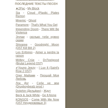
ПОСЛЕДНИЕ ТЕКСТЫ ПЕСЕН
★2Pac
-
My Block
Sia
-
Cloud (Plastic Plates
Remix)
Mnemic
-
Ghost
Paramore
-
That's What You Get
Impending Doom
-
There Will Be
Violence
Эллаи
-
сколько тебе нужно
скажи
Shivaree
-
Goodnight Moon
(OST Kill Bill 2)
Les Enfoires
-
Aimer a perdre la
raison
Mötley Crüe
-
Dr.Feelgood
(Brutal Legend OST)
✔Young Jeezy
-
I Luv It (Saint's
Row 2 OST)
Олег Майами
-
Прощай Моя
Любовь
Лок Дог
-
Себе не ври
(Drugboybeatz prod.)
Dolphin (Дельфин)
-
Ждут
Beck & Jack White
-
Go It Alone
KONGOS
-
Come With Me Now
(OST Неудержимые 3)