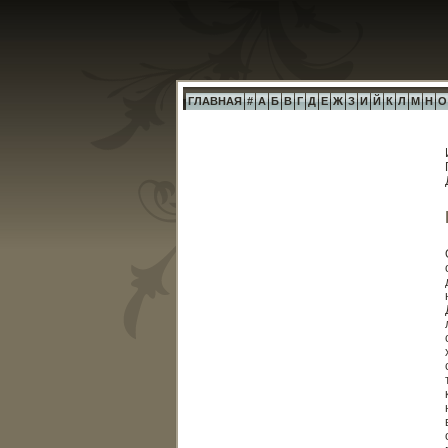
ГЛАВНАЯ
#
А
Б
В
Г
Д
Е
Ж
З
И
Й
К
Л
М
Н
О