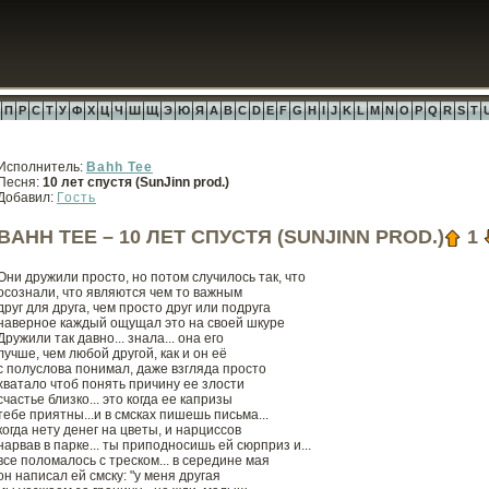
П
Р
С
Т
У
Ф
Х
Ц
Ч
Ш
Щ
Э
Ю
Я
A
B
C
D
E
F
G
H
I
J
K
L
M
N
O
P
Q
R
S
T
Исполнитель:
Bahh Tee
Песня:
10 лет спустя (SunJinn prod.)
Добавил:
Гость
BAHH TEE – 10 ЛЕТ СПУСТЯ (SUNJINN PROD.)
1
Они дружили просто, но потом случилось так, что
осознали, что являются чем то важным
друг для друга, чем просто друг или подруга
наверное каждый ощущал это на своей шкуре
Дружили так давно... знала... она его
лучше, чем любой другой, как и он её
с полуслова понимал, даже взгляда просто
хватало чтоб понять причину ее злости
счастье близко... это когда ее капризы
тебе приятны...и в смсках пишешь письма...
когда нету денег на цветы, и нарциссов
нарвав в парке... ты приподносишь ей сюрприз и...
все поломалось с треском... в середине мая
он написал ей смску: "у меня другая