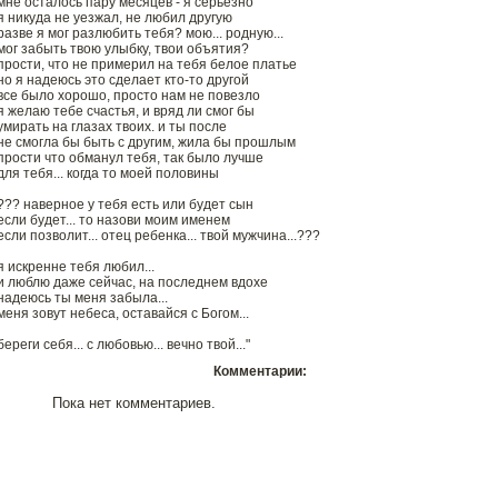
мне осталось пару месяцев - я серьезно
я никуда не уезжал, не любил другую
разве я мог разлюбить тебя? мою... родную...
мог забыть твою улыбку, твои объятия?
прости, что не примерил на тебя белое платье
но я надеюсь это сделает кто-то другой
все было хорошо, просто нам не повезло
я желаю тебе счастья, и вряд ли смог бы
умирать на глазах твоих. и ты после
не смогла бы быть с другим, жила бы прошлым
прости что обманул тебя, так было лучше
для тебя... когда то моей половины
??? наверное у тебя есть или будет сын
если будет... то назови моим именем
если позволит... отец ребенка... твой мужчина...???
я искренне тебя любил...
и люблю даже сейчас, на последнем вдохе
надеюсь ты меня забыла...
меня зовут небеса, оставайся с Богом...
береги себя... с любовью... вечно твой..."
Комментарии:
Пока нет комментариев.