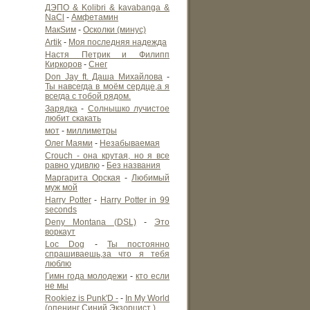
ДЭПО & Kolibri & kavabanga &
NaCl
-
Амфетамин
МакSим
-
Осколки (минус)
Artik
-
Моя последняя надежда
Настя Петрик и Филипп
Киркоров
-
Снег
Don Jay ft. Даша Михайлова
-
Ты навсегда в моём сердце,а я
всегда с тобой рядом.
Зарядка
-
Солнышко лучистое
любит скакать
мот
-
миллиметры
Олег Маями
-
Незабываемая
Crouch - она крутая, но я все
равно удивлю
-
Без названия
Маргарита Орская
-
Любимый
муж мой
Harry Potter
-
Harry Potter in 99
seconds
Deny Montana (DSL)
-
Это
воркаут
Loc Dog
-
Ты постоянно
спрашиваешь,за что я тебя
люблю
Гимн года молодежи
-
кто если
не мы
Rookiez is Punk'D -
-
In My World
(опенинг Синий Экзорцист )