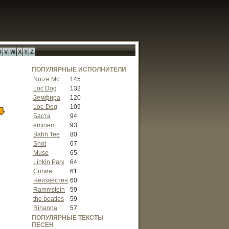
U
V
W
X
Y
Z
ПОПУЛЯРНЫЕ ИСПОЛНИТЕЛИ
Noize Mc
145
Loc Dog
132
Земфира
120
Loc-Dog
109
Баста
94
eminem
93
Bahh Tee
80
Shot
67
Muse
65
Linkin Park
64
Сплин
61
Неизвестен
60
Rammstein
59
the beatles
59
Rihanna
57
ПОПУЛЯРНЫЕ ТЕКСТЫ
ПЕСЕН