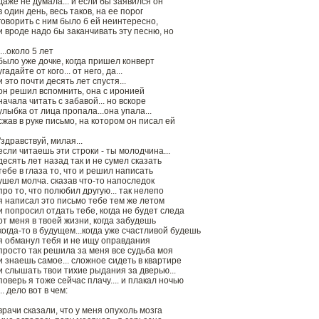
даже не думала... и если бы заявился он
в один день, весь таков, на ее порог
говорить с ним было б ей неинтересно,
и вроде надо бы заканчивать эту песню, но
....около 5 лет
было уже дочке, когда пришел конверт
угадайте от кого... от него, да...
и это почти десять лет спустя...
он решил вспомнить, она с иронией
начала читать с забавой... но вскоре
улыбка от лица пропала...она упала...
сжав в руке письмо, на котором он писал ей
"здравствуй, милая...
если читаешь эти строки - ты молодчина...
десять лет назад так и не сумел сказать
тебе в глаза то, что и решил написать
ушел молча. сказав что-то напоследок
про то, что полюбил другую... так нелепо
я написал это письмо тебе тем же летом
и попросил отдать тебе, когда не будет следа
от меня в твоей жизни, когда забудешь
когда-то в будущем...когда уже счастливой будешь
я обманул тебя и не ищу оправдания
просто так решила за меня все судьба моя
и знаешь самое... сложное сидеть в квартире
и слышать твои тихие рыдания за дверью...
поверь я тоже сейчас плачу.... и плакал ночью
... дело вот в чем:
врачи сказали, что у меня опухоль мозга