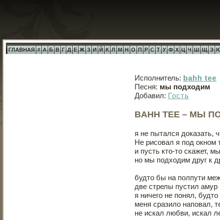
ГЛАВНАЯ
#
А
Б
В
Г
Д
Е
Ж
З
И
Й
К
Л
М
Н
О
П
Р
С
Т
У
Ф
Х
Ц
Ч
Ш
Щ
Э
Исполнитель:
bahh tee
Песня:
мы подходим
Добавил:
Гость
BAHH TEE – МЫ 
я не пытался доказать, 
Не рисовал я под окном
и пусть кто-то скажет, 
но мы подходим друг к д
будто бы на полпути меж
две стрелы пустил амур 
я ничего не понял, будто
меня сразило наповал, т
не искал любви, искал л