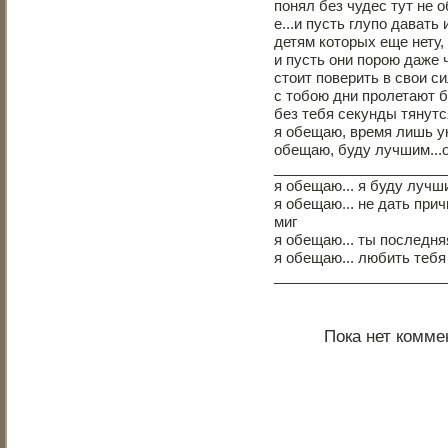
понял без чудес тут не 
е...и пусть глупо давать
детям которых еще нету,
и пусть они порою даже
стоит поверить в свои си
с тобою дни пролетают б
без тебя секунды тянутс
я обещаю, время лишь у
обещаю, буду лучшим...
_____________________
я обещаю... я буду лучш
я обещаю... не дать при
миг
я обещаю... ты последня
я обещаю... любить тебя
_____________________
Пока нет комме