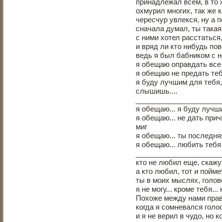
принадлежал всем, в то 
охмурил многих, так же к
чересчур увлекся, ну а 
сначала думал, ты такая 
с ними хотел расстаться,
и вряд ли кто нибудь по
ведь я был бабником с 
я обещаю оправдать все
я обещаю не предать теб
я буду лучшим для тебя
слышишь....
_____________________
я обещаю... я буду лучш
я обещаю... не дать при
миг
я обещаю... ты последня
я обещаю... любить тебя
_____________________
кто не любил еще, скажут
а кто любил, тот и пойме
ты в моих мыслях, голо
я не могу... кроме тебя..
Похоже между нами прав
когда я сомневался гол
и я не верил в чудо, но 