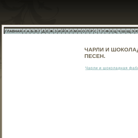
ГЛАВНАЯ
#
А
Б
В
Г
Д
Е
Ж
З
И
Й
К
Л
М
Н
О
П
Р
С
Т
У
Ф
Х
Ц
Ч
Ш
Щ
Э
ЧАРЛИ И ШОКОЛА
ПЕСЕН.
Чарли и шоколадная фабр