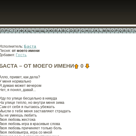
П
Р
С
Т
У
Ф
Х
Ц
Ч
Ш
Щ
Э
Ю
Я
A
B
C
D
E
F
G
H
I
J
K
L
M
N
O
P
Q
R
S
T
Исполнитель:
Баста
Песня:
от моего имени
Добавил:
Гость
БАСТА – ОТ МОЕГО ИМЕНИ
0
Алло, привет, как дела?
У меня нормально
Я думаю может вечером
Нет, я понял, давай...
Иду по улице бесцельно в никуда
На улице тепло, но внутри меня зима
Сам от себя я пытаюсь убежать
Мысли о тебе меня заставляют страдать
Ты не умеешь любить
Твоя любовь жестока
Твоя любовь игра в красивые слова
Твоя любовь причиняет только боль
Твоя любовьигра, игра со мной