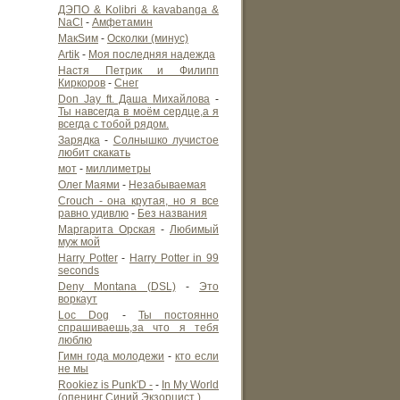
ДЭПО & Kolibri & kavabanga &
NaCl
-
Амфетамин
МакSим
-
Осколки (минус)
Artik
-
Моя последняя надежда
Настя Петрик и Филипп
Киркоров
-
Снег
Don Jay ft. Даша Михайлова
-
Ты навсегда в моём сердце,а я
всегда с тобой рядом.
Зарядка
-
Солнышко лучистое
любит скакать
мот
-
миллиметры
Олег Маями
-
Незабываемая
Crouch - она крутая, но я все
равно удивлю
-
Без названия
Маргарита Орская
-
Любимый
муж мой
Harry Potter
-
Harry Potter in 99
seconds
Deny Montana (DSL)
-
Это
воркаут
Loc Dog
-
Ты постоянно
спрашиваешь,за что я тебя
люблю
Гимн года молодежи
-
кто если
не мы
Rookiez is Punk'D -
-
In My World
(опенинг Синий Экзорцист )