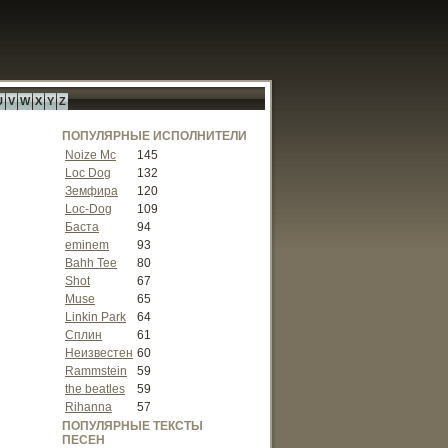
U
V
W
X
Y
Z
ПОПУЛЯРНЫЕ ИСПОЛНИТЕЛИ
Noize Mc
145
Loc Dog
132
Земфира
120
Loc-Dog
109
Баста
94
eminem
93
Bahh Tee
80
Shot
67
Muse
65
Linkin Park
64
Сплин
61
Неизвестен
60
Rammstein
59
the beatles
59
Rihanna
57
ПОПУЛЯРНЫЕ ТЕКСТЫ
ПЕСЕН