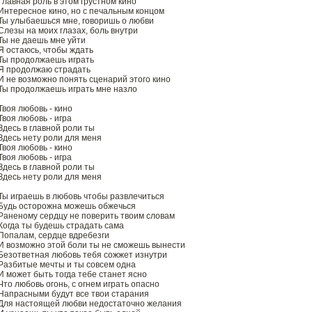
Главная роль в этом грустном кино
Интересное кино, но с печальным концом
Ты улыбаешься мне, говоришь о любви
Слезы на моих глазах, боль внутри
Ты не даешь мне уйти
Я остаюсь, чтобы ждать
Ты продолжаешь играть
Я продолжаю страдать
И не возможно понять сценарий этого кино
Ты продолжаешь играть мне назло
Твоя любовь - кино
Твоя любовь - игра
Здесь в главной роли ты
Здесь нету роли для меня
Твоя любовь - кино
Твоя любовь - игра
Здесь в главной роли ты
Здесь нету роли для меня
Ты играешь в любовь чтобы развлечиться
Будь осторожна можешь обжечься
Раненому сердцу не поверить твоим словам
Когда ты будешь страдать сама
Попалам, сердце вдребезги
И возможно этой боли ты не сможешь вынести
Безответная любовь тебя сожжет изнутри
Разбитые мечты и ты совсем одна
И может быть тогда тебе станет ясно
Что любовь огонь, с огнем играть опасно
Напрасными будут все твои старания
Для настоящей любви недостаточно желания