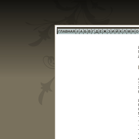
ГЛАВНАЯ
#
А
Б
В
Г
Д
Е
Ж
З
И
Й
К
Л
М
Н
О