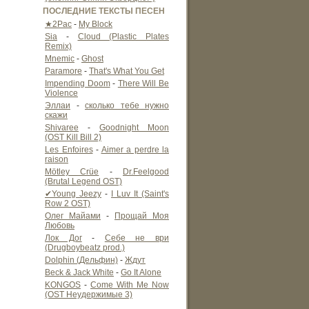
ПОСЛЕДНИЕ ТЕКСТЫ ПЕСЕН
★2Pac
-
My Block
Sia
-
Cloud (Plastic Plates
Remix)
Mnemic
-
Ghost
Paramore
-
That's What You Get
Impending Doom
-
There Will Be
Violence
Эллаи
-
сколько тебе нужно
скажи
Shivaree
-
Goodnight Moon
(OST Kill Bill 2)
Les Enfoires
-
Aimer a perdre la
raison
Mötley Crüe
-
Dr.Feelgood
(Brutal Legend OST)
✔Young Jeezy
-
I Luv It (Saint's
Row 2 OST)
Олег Майами
-
Прощай Моя
Любовь
Лок Дог
-
Себе не ври
(Drugboybeatz prod.)
Dolphin (Дельфин)
-
Ждут
Beck & Jack White
-
Go It Alone
KONGOS
-
Come With Me Now
(OST Неудержимые 3)