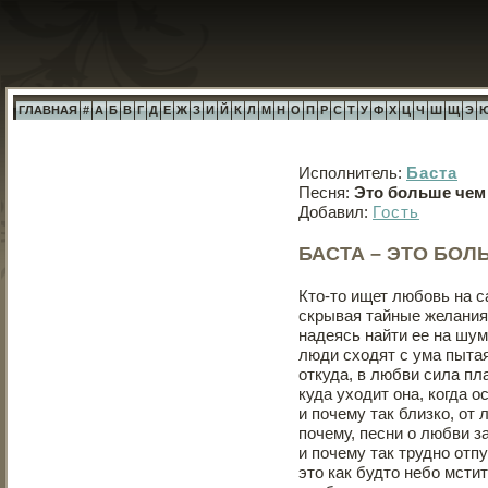
ГЛАВНАЯ
#
А
Б
В
Г
Д
Е
Ж
З
И
Й
К
Л
М
Н
О
П
Р
С
Т
У
Ф
Х
Ц
Ч
Ш
Щ
Э
Исполнитель:
Баста
Песня:
Это больше чем
Добавил:
Гость
БАСТА – ЭТО БОЛ
Кто-то ищет любовь на 
скрывая тайные желания
надеясь найти ее на шум
люди сходят с ума пытая
откуда, в любви сила пл
куда уходит она, когда 
и почему так близко, от
почему, песни о любви з
и почему так трудно отпу
это как будто небо мстит