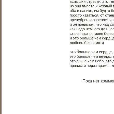
вспышки страсти, этот н
но они вместе и каждый 
оба в панике, им будто 
просто кататься, от ста
пренебрегая опасностью 
и он понимает, что над с
как надо немного для на
стань частью меня боль
и это больше чем сердц
любовь без памяти
это больше чем сердце,
это больше чем вечность
это выше чем небо, это 
провести через время -
Пока нет комме