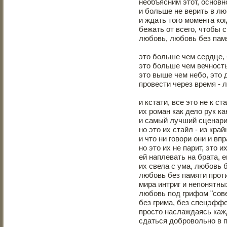
необъясним этот, основн
и больше не верить в лю
и ждать того момента ко
бежать от всего, чтобы 
любовь, любовь без пам
это больше чем сердце,
это больше чем вечность
это выше чем небо, это 
провести через время - 
и кстати, все это не к ст
их роман как дело рук ка
и самый лучший сценари
но это их стайл - из кра
и что ни говори они и вп
но это их не парит, это и
ей наплевать на брата, 
их свела с ума, любовь 
любовь без памяти проти
мира интриг и непонятны
любовь под грифом "сов
без грима, без спецэффе
просто наслаждаясь ка
сдаться добровольно в п