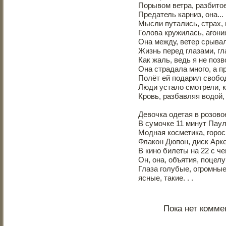
Порывом ветра, разбито
Предатель карниз, она...
Мысли путались, страх, 
Голова кружилась, агони
Она между, ветер срывал
Жизнь перед глазами, г
Как жаль, ведь я не поз
Она страдала много, а п
Полёт ей подарил свобод
Люди устало смотрели, к
Кровь, разбавляя водой,
Девочка одетая в розово
В сумочке 11 минут Паул
Модная косметика, горос
Флакон Дюпон, диск Арк
В кино билеты на 22 с че
Он, она, объятия, поцел
Глаза голубые, огромные
ясные, такие. . .
Пока нет комме