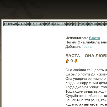
ГЛАВНАЯ
#
А
Б
В
Г
Д
Е
Ж
З
И
Й
К
Л
М
Н
О
П
Р
С
Т
У
Ф
Х
Ц
Ч
Ш
Щ
Э
Исполнитель:
Баста
Песня:
Она любила танц
Добавил:
Гость
БАСТА – ОНА ЛЮБ
0
Она любила танцевать и
Ей было почти 25, и жизн
Она увидела ее немного 
Когда на пару с ним дели
Когда диагноз "спид", то
Тогда один лишь выход -
Судьба не ошибается, ка
Зашей мне эти раны, как
Куда-то жизнь несет, но н