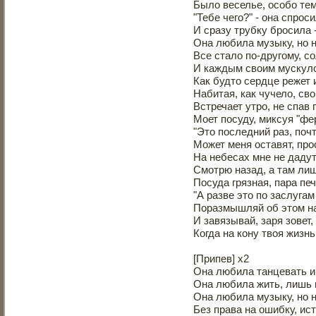
Было веселье, особо те
"Тебе чего?" - она спро
И сразу трубку бросила 
Она любила музыку, но н
Все стало по-другому, с
И каждым своим мускуло
Как будто сердце режет 
Набитая, как чучело, св
Встречает утро, не спав
Моет посуду, миксуя "фе
"Это последний раз, почт
Может меня оставят, про
На небесах мне не дадут
Смотрю назад, а там лиш
Посуда грязная, пара печ
"А разве это по заслугам
Поразмышляй об этом на
И завязывай, заря зовет
Когда на кону твоя жизнь
[Припев] x2
Она любила танцевать и
Она любила жить, лишь 
Она любила музыку, но н
Без права на ошибку, ист