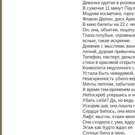
Девочка одетая в розово
В сумочке 11 минут Паул
Модная косметика, горос
Флакон Дюпон, диск Арк
В кино билеты на 22 с че
Он, она, объятия, поцел
Глаза голубые, огромные
ясные, такие искрение.
Дневник с мыслями, визи
легкий, дурная привычка
Телефон, паспорт, деньги
стихи в красивой открыт
Конволюта медленного сн
Устала быть невидимой,
Неискренность убило ве
Мечты пеплом, забытым
А время тем временем шл
Небоскрёб упершись в не
Убить себя? Да, но ведь 
Ускорив шаг, она пошла 
Сердце билось, она мол
Лифт, мысли, этажи мен
Она сходила с ума, вдру
Этаж как будто ждал её
Солнце било в окно,