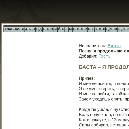
ГЛАВНАЯ
#
А
Б
В
Г
Д
Е
Ж
З
И
Й
К
Л
М
Н
О
П
Р
С
Т
У
Ф
Х
Ц
Ч
Ш
Щ
Э
Исполнитель:
Баста
Песня:
я продолжаю лю
Добавил:
Гость
БАСТА – Я ПРОД
Припев:
И мне не понять, я понят
Я не умею терять, я теря
И мне не найти, такой ка
Зачем уходишь опять, пр
Когда ты ушла, я чувство
Боль попускала, но я зна
Как в нокауте, в 12ом ра
Силы собирал, вставал и