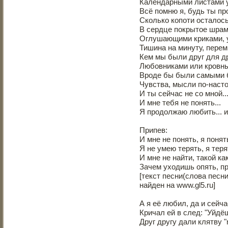
Календарными листами у
Всё помню я, будь ты пр
Сколько копоти осталось
В сердце покрытое шрам
Оглушающими криками, 
Тишина на минуту, перем
Кем мы были друг для др
Любовниками или кровны
Вроде бы были самыми 
Чувства, мысли по-наст
И ты сейчас не со мной..
И мне тебя не понять...
Я продолжаю любить... и 
Припев:
И мне не понять, я понят
Я не умею терять, я теря
И мне не найти, такой ка
Зачем уходишь опять, пр
[текст песни(слова песни
найден на www.gl5.ru]
А я её любил, да и сейча
Кричал ей в след: "Уйдё
Друг другу дали клятву "n