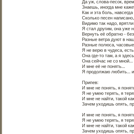
Да уж, слова-песок, врем
Знаешь, иногда мне каже
Как и эта боль, навсегда
Сколько песен написано
Видимо так надо, врятли
Я стал другим, она уже н
Вернуть её обратно - без
Разные ветра дуют в на
Разные полюса, часовые 
Я не верю в чудеса, есть,
Она где-то там, а я здесь
Она сейчас не со мной...
И мне её не понять...
Я продолжаю любить... и 
Припев:
И мне не понять, я понят
Я не умею терять, я теря
И мне не найти, такой ка
Зачем уходишь опять, пр
И мне не понять, я понят
Я не умею терять, я теря
И мне не найти, такой ка
Зачем уходишь опять, пр