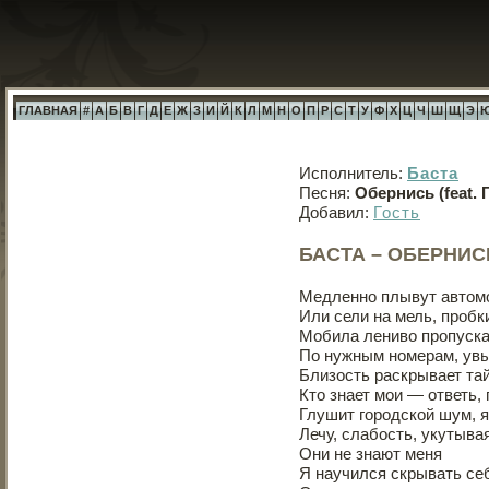
ГЛАВНАЯ
#
А
Б
В
Г
Д
Е
Ж
З
И
Й
К
Л
М
Н
О
П
Р
С
Т
У
Ф
Х
Ц
Ч
Ш
Щ
Э
Исполнитель:
Баста
Песня:
Обернись (feat. Г
Добавил:
Гость
БАСТА – ОБЕРНИСЬ 
Медленно плывут автом
Или сели на мель, пробк
Мобила лениво пропуска
По нужным номерам, увы
Близость раскрывает та
Кто знает мои — ответь, 
Глушит городской шум, 
Лечу, слабость, укутывая
Они не знают меня
Я научился скрывать себ