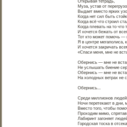
Открывая тетрадь,
Муза, устав от перегрузо
Выдает вместо ярких уз
Когда нет сил быть стой
Когда всё что строил ст
Когда плевать на то что 
И хочется бежать от всег
Тот кто может помочь — 
Я в центре мегаполиса, к
И хочется закричать все
«Спаси меня, мне не вста
Обернись — мне не встат
Не услышать биение сер
Обернись — мне не встат
На холодных ветрах не с
Обернись...
Среди миллионов людей 
Ночи перетекают в дни, 
Вместо того, чтобы помоч
Проходим мимо, спрятав 
Лабиринт загоняет людей
Городская тоска в отсек