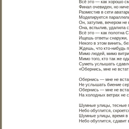
Всё это — как хорошо с
Финал очевиден, но ниче
Разместив в сети аватар
Моделируется параллел
Он, затупив, вечером не
Она, вспылив, удалила се
Всё это — как полотна 
Ищешь ответы снаружи, 
Некого в этом винить, б
Ждешь, что кто-нибудь п
Мимо людей, мимо витри
Мимо того, кто так же оди
Суметь услышать сдавле
«Обернись, мне не встать
Обернись — мне не встат
Не услышать биение сер
Обернись — мне не встат
На холодных ветрах не с
Шумные улицы, тесные г
Небо обуглится, скроетс
Шумные улицы, время в
Небо обуглится, сдавит 