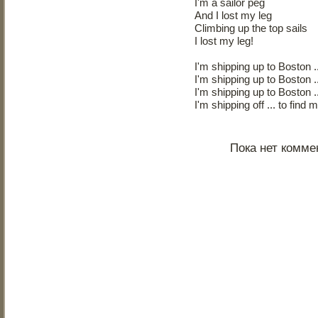
I'm a sailor peg
And I lost my leg
Climbing up the top sails
I lost my leg!
I'm shipping up to Boston 
I'm shipping up to Boston 
I'm shipping up to Boston 
I'm shipping off ... to find
Пока нет комме