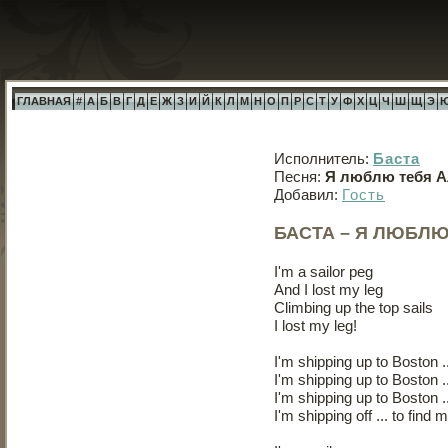
ГЛАВНАЯ
#
А
Б
В
Г
Д
Е
Ж
З
И
Й
К
Л
М
Н
О
П
Р
С
Т
У
Ф
Х
Ц
Ч
Ш
Щ
Э
Исполнитель:
Баста
Песня:
Я люблю тебя 
Добавил:
Гость
БАСТА – Я ЛЮБЛ
I'm a sailor peg
And I lost my leg
Climbing up the top sails
I lost my leg!
I'm shipping up to Boston 
I'm shipping up to Boston 
I'm shipping up to Boston 
I'm shipping off ... to find