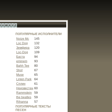
U
V
W
X
Y
Z
ПОПУЛЯРНЫЕ ИСПОЛНИТЕЛИ
Noize Mc
145
Loc Dog
132
Земфира
120
Loc-Dog
109
Баста
94
eminem
93
Bahh Tee
80
Shot
67
Muse
65
Linkin Park
64
Сплин
61
Неизвестен
60
Rammstein
59
the beatles
59
Rihanna
57
ПОПУЛЯРНЫЕ ТЕКСТЫ
ПЕСЕН