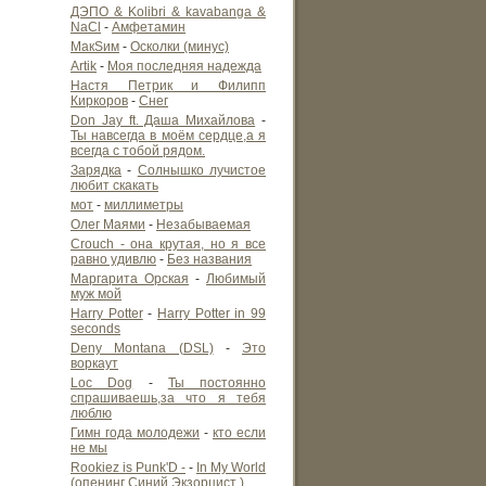
ДЭПО & Kolibri & kavabanga &
NaCl
-
Амфетамин
МакSим
-
Осколки (минус)
Artik
-
Моя последняя надежда
Настя Петрик и Филипп
Киркоров
-
Снег
Don Jay ft. Даша Михайлова
-
Ты навсегда в моём сердце,а я
всегда с тобой рядом.
Зарядка
-
Солнышко лучистое
любит скакать
мот
-
миллиметры
Олег Маями
-
Незабываемая
Crouch - она крутая, но я все
равно удивлю
-
Без названия
Маргарита Орская
-
Любимый
муж мой
Harry Potter
-
Harry Potter in 99
seconds
Deny Montana (DSL)
-
Это
воркаут
Loc Dog
-
Ты постоянно
спрашиваешь,за что я тебя
люблю
Гимн года молодежи
-
кто если
не мы
Rookiez is Punk'D -
-
In My World
(опенинг Синий Экзорцист )