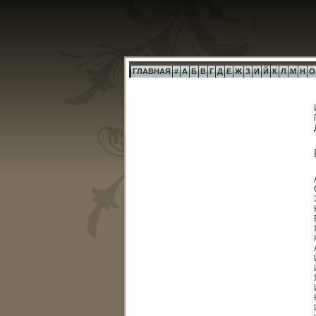
ГЛАВНАЯ
#
А
Б
В
Г
Д
Е
Ж
З
И
Й
К
Л
М
Н
О