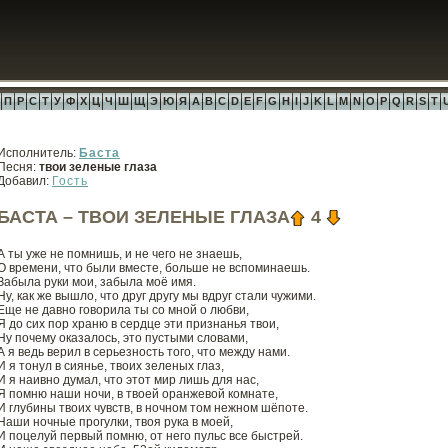
П
Р
С
Т
У
Ф
Х
Ц
Ч
Ш
Щ
Э
Ю
Я
A
B
C
D
E
F
G
H
I
J
K
L
M
N
O
P
Q
R
S
T
Исполнитель:
Баста
Песня:
твои зеленые глаза
Добавил:
Гость
БАСТА – ТВОИ ЗЕЛЕНЫЕ ГЛАЗА
4
А ты уже не помнишь, и не чего не знаешь,
О времени, что были вместе, больше не вспоминаешь.
Забыла руки мои, забыла моё имя.
Ну, как же вышло, что друг другу мы вдруг стали чужими.
Еще не давно говорила ты со мной о любви,
Я до сих пор храню в сердце эти признанья твои,
Ну почему оказалось, это пустыми словами,
А я ведь верил в серьезность того, что между нами.
И я тонул в сиянье, твоих зеленых глаз,
И я наивно думал, что этот мир лишь для нас,
Я помню наши ночи, в твоей оранжевой комнате,
И глубины твоих чувств, в ночном том нежном шёпоте.
Наши ночные прогулки, твоя рука в моей,
И поцелуй первый помню, от него пульс все быстрей.