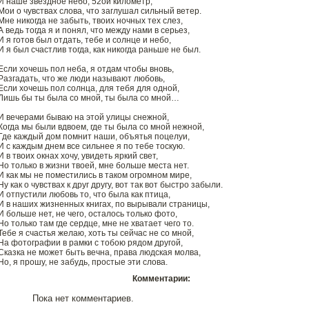
И наше звездное небо, 52ой километр,
Мои о чувствах слова, что заглушал сильный ветер.
Мне никогда не забыть, твоих ночных тех слез,
А ведь тогда я и понял, что между нами в серьез,
И я готов был отдать, тебе и солнце и небо,
И я был счастлив тогда, как никогда раньше не был.
Если хочешь пол неба, я отдам чтобы вновь,
Разгадать, что же люди называют любовь,
Если хочешь пол солнца, для тебя для одной,
Лишь бы ты была со мной, ты была со мной…
И вечерами бываю на этой улицы снежной,
Когда мы были вдвоем, где ты была со мной нежной,
Где каждый дом помнит наши, объятья поцелуи,
И с каждым днем все сильнее я по тебе тоскую.
И в твоих окнах хочу, увидеть яркий свет,
Но только в жизни твоей, мне больше места нет.
И как мы не поместились в таком огромном мире,
Ну как о чувствах к друг другу, вот так вот быстро забыли.
И отпустили любовь то, что была как птица,
И в наших жизненных книгах, по вырывали страницы,
И больше нет, не чего, осталось только фото,
Но только там где сердце, мне не хватает чего то.
Тебе я счастья желаю, хоть ты сейчас не со мной,
На фотографии в рамки с тобою рядом другой,
Сказка не может быть вечна, права людская молва,
Но, я прошу, не забудь, простые эти слова.
Комментарии:
Пока нет комментариев.