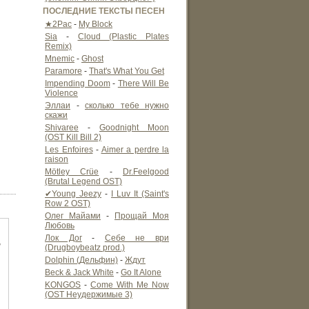
ПОСЛЕДНИЕ ТЕКСТЫ ПЕСЕН
★2Pac
-
My Block
Sia
-
Cloud (Plastic Plates
Remix)
Mnemic
-
Ghost
Paramore
-
That's What You Get
Impending Doom
-
There Will Be
Violence
Эллаи
-
сколько тебе нужно
скажи
Shivaree
-
Goodnight Moon
(OST Kill Bill 2)
Les Enfoires
-
Aimer a perdre la
raison
Mötley Crüe
-
Dr.Feelgood
(Brutal Legend OST)
✔Young Jeezy
-
I Luv It (Saint's
Row 2 OST)
Олег Майами
-
Прощай Моя
Любовь
Лок Дог
-
Себе не ври
,
(Drugboybeatz prod.)
Dolphin (Дельфин)
-
Ждут
Beck & Jack White
-
Go It Alone
KONGOS
-
Come With Me Now
(OST Неудержимые 3)