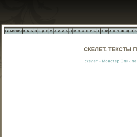
ГЛАВНАЯ
#
А
Б
В
Г
Д
Е
Ж
З
И
Й
К
Л
М
Н
О
П
Р
С
Т
У
Ф
Х
Ц
Ч
Ш
Щ
Э
СКЕЛЕТ. ТЕКСТЫ 
скелет - Монстер Эпик пе