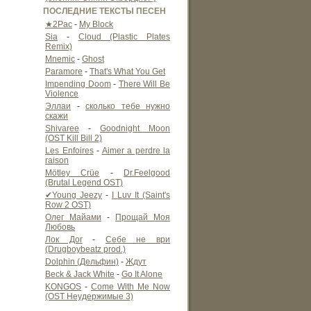
ПОСЛЕДНИЕ ТЕКСТЫ ПЕСЕН
★2Pac
-
My Block
Sia
-
Cloud (Plastic Plates
Remix)
Mnemic
-
Ghost
Paramore
-
That's What You Get
Impending Doom
-
There Will Be
Violence
Эллаи
-
сколько тебе нужно
скажи
Shivaree
-
Goodnight Moon
(OST Kill Bill 2)
Les Enfoires
-
Aimer a perdre la
raison
Mötley Crüe
-
Dr.Feelgood
(Brutal Legend OST)
✔Young Jeezy
-
I Luv It (Saint's
Row 2 OST)
Олег Майами
-
Прощай Моя
Любовь
Лок Дог
-
Себе не ври
(Drugboybeatz prod.)
Dolphin (Дельфин)
-
Ждут
Beck & Jack White
-
Go It Alone
KONGOS
-
Come With Me Now
(OST Неудержимые 3)