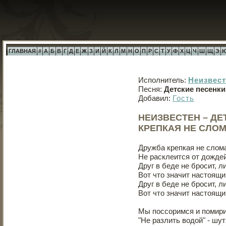
ГЛАВНАЯ
#
А
Б
В
Г
Д
Е
Ж
З
И
Й
К
Л
М
Н
О
П
Р
С
Т
У
Ф
Х
Ц
Ч
Ш
Щ
Э
Исполнитель:
Неизвес
Песня:
Детские песенки
Добавил:
Гость
НЕИЗВЕСТЕН – ДЕ
КРЕПКАЯ НЕ СЛО
Дружба крепкая не слом
Не расклеится от дождей
Друг в беде не бросит, л
Вот что значит настоящи
Друг в беде не бросит, л
Вот что значит настоящи
Мы поссоримся и помир
"Не разлить водой" - шут