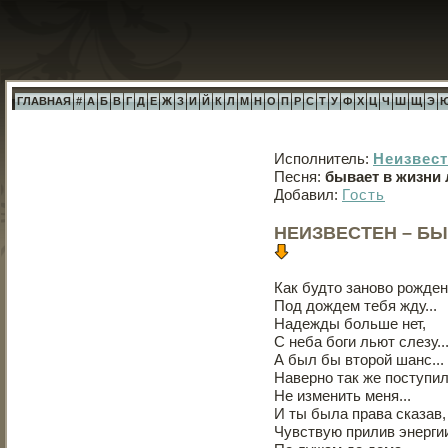
ГЛАВНАЯ
#
А
Б
В
Г
Д
Е
Ж
З
И
Й
К
Л
М
Н
О
П
Р
С
Т
У
Ф
Х
Ц
Ч
Ш
Щ
Э
Исполнитель:
Неизвес
Песня:
бывает в жизни
Добавил:
Гость
НЕИЗВЕСТЕН – Б
Как будто заново рожде
Под дождем тебя жду...
Надежды больше нет,
С неба боги льют слезу..
А был бы второй шанс...
Наверно так же поступил
Не изменить меня...
И ты была права сказав, 
Чувствую прилив энерги