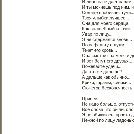
И ливень не дает парам г
И ты мокнешь под ним, н
Солнце пробивает тучи..
Твоя улыбка лучшее...
Она для моего сердца
Как волшебный ключик.
Удар по лицу...
Я не сдержался вновь...
По асфальту с лужи...
Течет его кровь...
Она смотрит на меня и ди
И вот бегут его друзья...
Пожелайте удачи...
Да что же дальше?
А дальше как обычно...
Крики, шрамы, синяки...
Сюжетов бесконечность..
Припев:
Не надо больше, отпусти
Все слова что были, сло
Я не обижаюсь, просто д
Нежной по лицу ладонью.