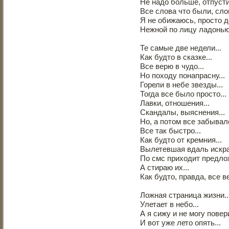
Не надо больше, отпусти
Все слова что были, сло
Я не обижаюсь, просто д
Нежной по лицу ладонью.
Те самые две недели...
Как будто в сказке...
Все верю в чудо...
Но походу понапрасну...
Горели в небе звезды...
Тогда все было просто...
Лавки, отношения...
Скандалы, выяснения...
Но, а потом все забывало
Все так быстро...
Как будто от кремния...
Вылетевшая вдаль искра.
По смс приходит предло
А стираю их...
Как будто, правда, все в
Ложная страница жизни..
Улетает в небо...
А я сижу и не могу повер
И вот уже лето опять...