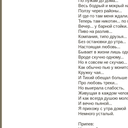
По лужам до дома...
Весь бодрый и мокрый на
Ползу через районы...
И где-то там меня ждали.
Теперь там никотин... по п
Вечер... у барной стойки..
Пиво на разлив...
Компания, типо друзья...
Без остановки до утра...
Настоящая любовь...
Бывает в жизни лишь одн
Вроде скучно одному...
Но я совсем не скучаю...
Как обычно пью у монито
Кружку чая...
И Тихий обещал больше н
Про любовь треки...
Но выиграла слабость,
Живущая в каждом челов
И как всегда душою мол
И вечно пьяной...
Я прихожу с утра домой
Немного усталый.
Припев: