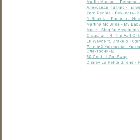
Marlin Manson - Personal
Александр Патлис - Ты Ве
Zero People - Вечность (2
9. Shakira - Poem to a Ho
Martina Mc'Bride - My Bab
Muse - Sing for Absolution 
Cruachan - 4. The Fall Of
Lil Wayne ft. Drake & Futu
Евгений Крылатов - Крыл
Электроника)
50 Cent - I Got Swag
Disney La Petite Sirene - P