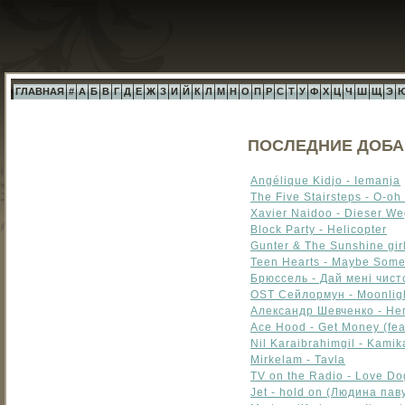
ГЛАВНАЯ
#
А
Б
В
Г
Д
Е
Ж
З
И
Й
К
Л
М
Н
О
П
Р
С
Т
У
Ф
Х
Ц
Ч
Ш
Щ
Э
ПОСЛЕДНИЕ ДОБА
Angélique Kidjo - Iemanja
The Five Stairsteps - O-oh
Xavier Naidoo - Dieser W
Block Party - Helicopter
Gunter & The Sunshine gir
Teen Hearts - Maybe Som
Брюссель - Дай мені чист
OST Сейлормун - Moonligh
Александр Шевченко - Н
Ace Hood - Get Money (fea
Nil Karaibrahimgil - Kami
Mirkelam - Tavla
TV on the Radio - Love Do
Jet - hold on (Людина паву