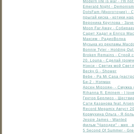
Modern life is war - I'm no
Emerald Night - Demonis
DotsFam (Многоточие) - 
прыгай киска - котики на
Вероника Круглова - Зач
Moon Far Away - Собира
Сарит Хадат и Enrico Mac
Максим - РадиоВолна
Музыка из рекламы.Macdo
Bonnie Tyler - Holding Out
Broken Remains - Строй 
20. Louna - Сделай громч
Нэнси - Светик мой Свет
Becky G - Shower
Bebe - Pa Mi Casa (настр
Би-2 - Нэпман
Арсен Мірзоян- - Смужка 
Rihanna ft. Eminem - I love
Гектор Берлиоз - Шествие
Сати Казанова feat. Arse
Record Megamix Август 2
Кормухина Ольга - Я бол
Jessie James - Wanted
фильм "Чародеи" - мир , 
5 Second Of Summer - Gre