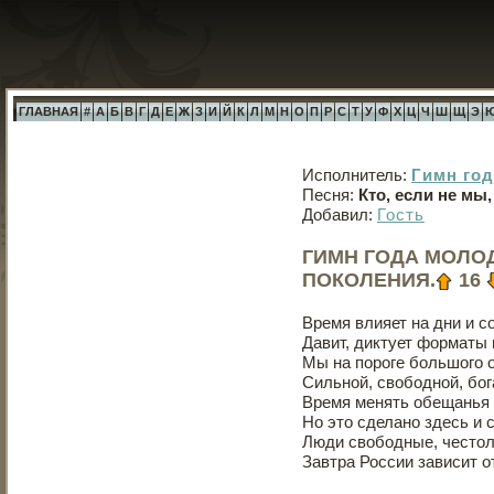
ГЛАВНАЯ
#
А
Б
В
Г
Д
Е
Ж
З
И
Й
К
Л
М
Н
О
П
Р
С
Т
У
Ф
Х
Ц
Ч
Ш
Щ
Э
Исполнитель:
Гимн го
Песня:
Кто, если не мы
Добавил:
Гость
ГИМН ГОДА МОЛОД
ПОКОЛЕНИЯ.
16
Время влияет на дни и с
Давит, диктует форматы 
Мы на пороге большого 
Сильной, свободной, бог
Время менять обещанья 
Но это сделано здесь и 
Люди свободные, често
Завтра России зависит от