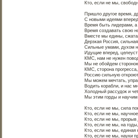
Кто, если не мы, свобод
Пришло другое время, др
С новыми идеями вперед
Время быть лидерами, а
Время создавать свою н
Вместе мы едины, сжатая
Дерзкая Россия, сильная
Сильные умами, духом 
Идущие вперед, целеус
КМС, нам не нужен пово
Мы не обойдем стороною
КМС, сторона прогресса,
Россию сильную открою
Мы можем мечтать, упра
Водить корабли, и нас мн
Холодный рассудок и чет
Мы этим горды и научим 
Кто, если не мы, сила по
Кто, если не мы, научно
Кто, если не мы, прорыв
Кто, если не мы, на годы
Кто, если не мы, единая
Кто, если не мы, науки п