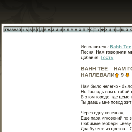
ГЛАВНАЯ
#
А
Б
В
Г
Д
Е
Ж
З
И
Й
К
Л
М
Н
О
П
Р
С
Т
У
Ф
Х
Ц
Ч
Ш
Щ
Э
Исполнитель:
Bahh Tee
Песня:
Нам говорили мы
Добавил:
Гость
BAHH TEE – НАМ 
НАПЛЕВАЛИ
9
Нам было нелегко - был
Но Господь нам с тобой
В этом городе, где цемен
Ты даешь мне повод жить
Через одну конечная,
Еще пара мгновений по в
Любимые герберы...везу т
Два букета: из цветов...