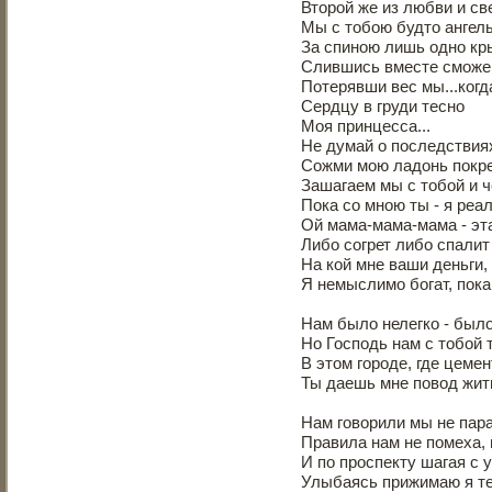
Второй же из любви и св
Мы с тобою будто ангелы
За спиною лишь одно кр
Слившись вместе сможе
Потерявши вес мы...когд
Сердцу в груди тесно
Моя принцесса...
Не думай о последствиях -
Сожми мою ладонь покре
Зашагаем мы с тобой и ч
Пока со мною ты - я реа
Ой мама-мама-мама - эта
Либо согрет либо спалит
На кой мне ваши деньги,
Я немыслимо богат, пока
Нам было нелегко - был
Но Господь нам с тобой
В этом городе, где цемен
Ты даешь мне повод жить
Нам говорили мы не пара
Правила нам не помеха, 
И по проспекту шагая с 
Улыбаясь прижимаю я те